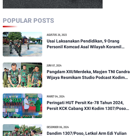
POPULAR POSTS
AGUSTUS 26, 2023
Usai Laksanakan Pendidikan, 9 Orang
Personil Komcad Asal Wilayah Koramil
1307-01/Poso Kota Ikuti Apel Pagi Dan
Pengecekan
JUNI 07, 2024
Pangdam XIII/Merdeka, Mayjen TNI Candra
Wijaya Resmikam Studio Podcast Kodim
1307/Poso
MARET 04, 2024
Peringati HUT Persit Ke-78 Tahun 2024,
Persit KCK Cabang XXI Kodim 1307/Poso
Gelar Ceramah Kesehatan Tentang
Pencegahan DBD
DESEMBER 06, 2024
Dandim 1307/Poso, Letkol Arm Edi Yulian