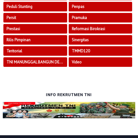
Peduli Stunting
Penpas
Persit
Pramuka
Prestasi
Reformasi Birokrasi
Rilis Pimpinan
Sinergitas
Teritorial
TMMD120
TNI MANUNGGAL BANGUN DESA
Video
INFO REKRUTMEN TNI