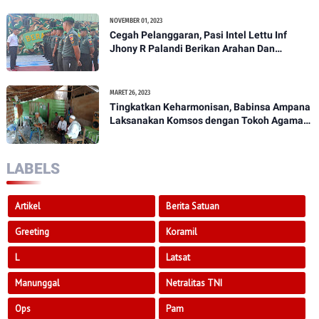
NOVEMBER 01, 2023
Cegah Pelanggaran, Pasi Intel Lettu Inf
Jhony R Palandi Berikan Arahan Dan
Penekanan Kepada Anggota Kodim
1307/Poso
MARET 26, 2023
Tingkatkan Keharmonisan, Babinsa Ampana
Laksanakan Komsos dengan Tokoh Agama
Dan Tokoh Masyarakat
LABELS
Artikel
Berita Satuan
Greeting
Koramil
L
Latsat
Manunggal
Netralitas TNI
Ops
Pam