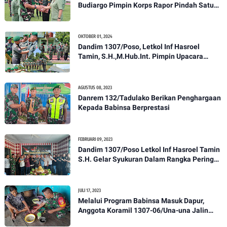
Budiargo Pimpin Korps Rapor Pindah Satuan
Anggota Kodim 1307/Poso
OKTOBER 01, 2024
Dandim 1307/Poso, Letkol Inf Hasroel
Tamin, S.H.,M.Hub.Int. Pimpin Upacara
Pelantikan Kenaikan Pangkat Personel
Kodim 1307/Poso
AGUSTUS 08, 2023
Danrem 132/Tadulako Berikan Penghargaan
Kepada Babinsa Berprestasi
FEBRUARI 09, 2023
Dandim 1307/Poso Letkol Inf Hasroel Tamin
S.H. Gelar Syukuran Dalam Rangka Peringati
HPN yang ke 28 Tahun 2023
JULI 17, 2023
Melalui Program Babinsa Masuk Dapur,
Anggota Koramil 1307-06/Una-una Jalin
Kekeluargaan Bersama Warga Desa Binaan