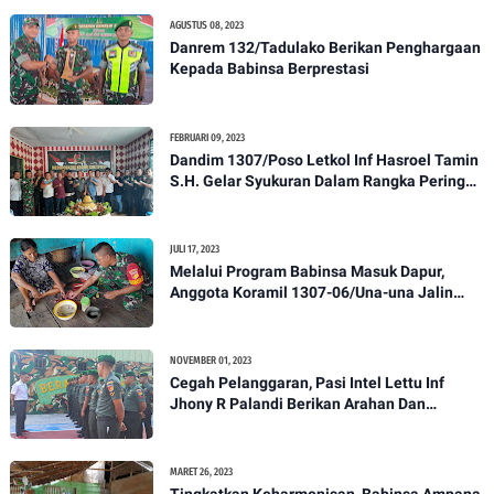
AGUSTUS 08, 2023
Danrem 132/Tadulako Berikan Penghargaan
Kepada Babinsa Berprestasi
FEBRUARI 09, 2023
Dandim 1307/Poso Letkol Inf Hasroel Tamin
S.H. Gelar Syukuran Dalam Rangka Peringati
HPN yang ke 28 Tahun 2023
JULI 17, 2023
Melalui Program Babinsa Masuk Dapur,
Anggota Koramil 1307-06/Una-una Jalin
Kekeluargaan Bersama Warga Desa Binaan
NOVEMBER 01, 2023
Cegah Pelanggaran, Pasi Intel Lettu Inf
Jhony R Palandi Berikan Arahan Dan
Penekanan Kepada Anggota Kodim
1307/Poso
MARET 26, 2023