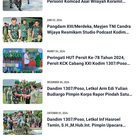
Personil Komcad Asal Wilayah Koramil
1307-01/Poso Kota Ikuti Apel Pagi Dan
Pengecekan
JUNI 07, 2024
Pangdam XIII/Merdeka, Mayjen TNI Candra
Wijaya Resmikam Studio Podcast Kodim
1307/Poso
MARET 04, 2024
Peringati HUT Persit Ke-78 Tahun 2024,
Persit KCK Cabang XXI Kodim 1307/Poso
Gelar Ceramah Kesehatan Tentang
Pencegahan DBD
DESEMBER 06, 2024
Dandim 1307/Poso, Letkol Arm Edi Yulian
Budiargo Pimpin Korps Rapor Pindah Satuan
Anggota Kodim 1307/Poso
OKTOBER 01, 2024
Dandim 1307/Poso, Letkol Inf Hasroel
Tamin, S.H.,M.Hub.Int. Pimpin Upacara
Pelantikan Kenaikan Pangkat Personel
Kodim 1307/Poso