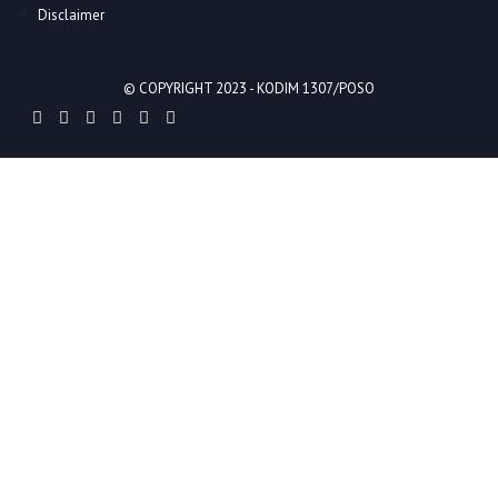
Disclaimer
© COPYRIGHT 2023 -
KODIM 1307/POSO