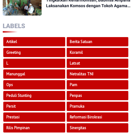
Tingkatkan Keharmonisan, Babinsa Ampana
Laksanakan Komsos dengan Tokoh Agama
Dan Tokoh Masyarakat
LABELS
Artikel
Berita Satuan
Greeting
Koramil
L
Latsat
Manunggal
Netralitas TNI
Ops
Pam
Peduli Stunting
Penpas
Persit
Pramuka
Prestasi
Reformasi Birokrasi
Rilis Pimpinan
Sinergitas