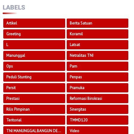
LABELS
Artikel
Berita Satuan
Greeting
Koramil
L
Latsat
Manunggal
Netralitas TNI
Ops
Pam
Peduli Stunting
Penpas
Persit
Pramuka
Prestasi
Reformasi Birokrasi
Rilis Pimpinan
Sinergitas
Teritorial
TMMD120
TNI MANUNGGAL BANGUN DESA
Video