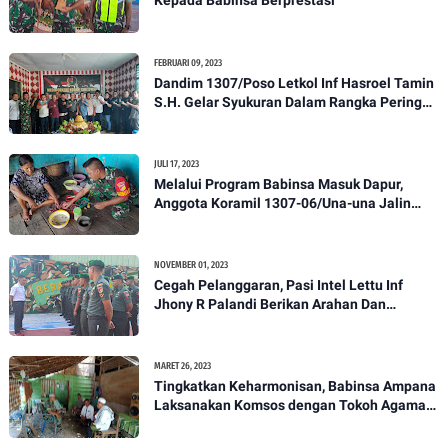
Kepada Babinsa Berprestasi
FEBRUARI 09, 2023
Dandim 1307/Poso Letkol Inf Hasroel Tamin
S.H. Gelar Syukuran Dalam Rangka Peringati
HPN yang ke 28 Tahun 2023
JULI 17, 2023
Melalui Program Babinsa Masuk Dapur,
Anggota Koramil 1307-06/Una-una Jalin
Kekeluargaan Bersama Warga Desa Binaan
NOVEMBER 01, 2023
Cegah Pelanggaran, Pasi Intel Lettu Inf
Jhony R Palandi Berikan Arahan Dan
Penekanan Kepada Anggota Kodim
1307/Poso
MARET 26, 2023
Tingkatkan Keharmonisan, Babinsa Ampana
Laksanakan Komsos dengan Tokoh Agama
Dan Tokoh Masyarakat