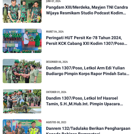
JUNI 07, 2024
Pangdam XIII/Merdeka, Mayjen TNI Candra
Wijaya Resmikam Studio Podcast Kodim
1307/Poso
MARET 04, 2024
Peringati HUT Persit Ke-78 Tahun 2024,
Persit KCK Cabang XXI Kodim 1307/Poso
Gelar Ceramah Kesehatan Tentang
Pencegahan DBD
DESEMBER 06, 2024
Dandim 1307/Poso, Letkol Arm Edi Yulian
Budiargo Pimpin Korps Rapor Pindah Satuan
Anggota Kodim 1307/Poso
OKTOBER 01, 2024
Dandim 1307/Poso, Letkol Inf Hasroel
Tamin, S.H.,M.Hub.Int. Pimpin Upacara
Pelantikan Kenaikan Pangkat Personel
Kodim 1307/Poso
AGUSTUS 08, 2023
Danrem 132/Tadulako Berikan Penghargaan