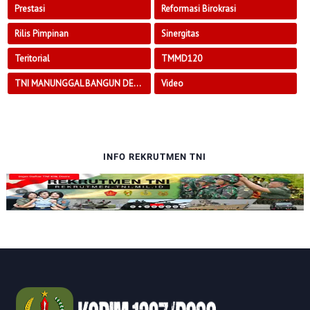
Prestasi
Reformasi Birokrasi
Rilis Pimpinan
Sinergitas
Teritorial
TMMD120
TNI MANUNGGAL BANGUN DESA
Video
INFO REKRUTMEN TNI