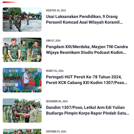
AGUSTUS 26, 2023
Usai Laksanakan Pendidikan, 9 Orang
Personil Komcad Asal Wilayah Koramil
1307-01/Poso Kota Ikuti Apel Pagi Dan
Pengecekan
JUNI 07, 2024
Pangdam XIII/Merdeka, Mayjen TNI Candra
Wijaya Resmikam Studio Podcast Kodim
1307/Poso
MARET 04, 2024
Peringati HUT Persit Ke-78 Tahun 2024,
Persit KCK Cabang XXI Kodim 1307/Poso
Gelar Ceramah Kesehatan Tentang
Pencegahan DBD
DESEMBER 06, 2024
Dandim 1307/Poso, Letkol Arm Edi Yulian
Budiargo Pimpin Korps Rapor Pindah Satuan
Anggota Kodim 1307/Poso
OKTOBER 01, 2024