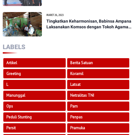
Penekanan Kepada Anggota Kodim
1307/Poso
MARET 26, 2023
Tingkatkan Keharmonisan, Babinsa Ampana
Laksanakan Komsos dengan Tokoh Agama
Dan Tokoh Masyarakat
LABELS
Artikel
Berita Satuan
Greeting
Koramil
L
Latsat
Manunggal
Netralitas TNI
Ops
Pam
Peduli Stunting
Penpas
Persit
Pramuka