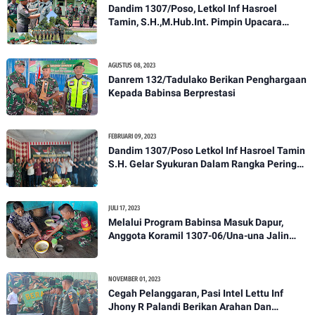
Dandim 1307/Poso, Letkol Inf Hasroel
Tamin, S.H.,M.Hub.Int. Pimpin Upacara
Pelantikan Kenaikan Pangkat Personel
Kodim 1307/Poso
AGUSTUS 08, 2023
Danrem 132/Tadulako Berikan Penghargaan
Kepada Babinsa Berprestasi
FEBRUARI 09, 2023
Dandim 1307/Poso Letkol Inf Hasroel Tamin
S.H. Gelar Syukuran Dalam Rangka Peringati
HPN yang ke 28 Tahun 2023
JULI 17, 2023
Melalui Program Babinsa Masuk Dapur,
Anggota Koramil 1307-06/Una-una Jalin
Kekeluargaan Bersama Warga Desa Binaan
NOVEMBER 01, 2023
Cegah Pelanggaran, Pasi Intel Lettu Inf
Jhony R Palandi Berikan Arahan Dan