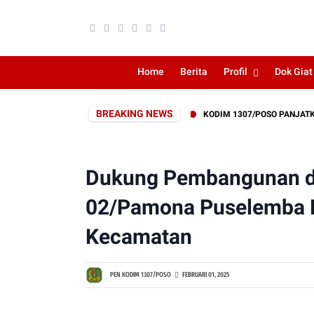
Home
Berita
Profil
Dok Giat
BREAKING NEWS
 WARGA BERHASIL DIPADAMKAN
KODIM 1307/POSO PANJATKAN DOA 
Dukung Pembangunan di
02/Pamona Puselemba H
Kecamatan
PEN KODIM 1307/POSO
FEBRUARI 01, 2025