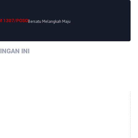
M 1307/POSO
Bersatu Melangkah Maju
NGAN INI