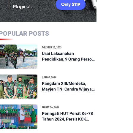
POPULAR POSTS
AGUSTUS 26, 2023
Usai Laksanakan
Pendidikan, 9 Orang Personil
Komcad Asal Wilayah
Koramil 1307-01/Poso Kota
Ikuti Apel Pagi Dan
JUNI 07, 2024
Pengecekan
Pangdam XIII/Merdeka,
Mayjen TNI Candra Wijaya
Resmikam Studio Podcast
Kodim 1307/Poso
MARET 04, 2024
Peringati HUT Persit Ke-78
Tahun 2024, Persit KCK
Cabang XXI Kodim
1307/Poso Gelar Ceramah