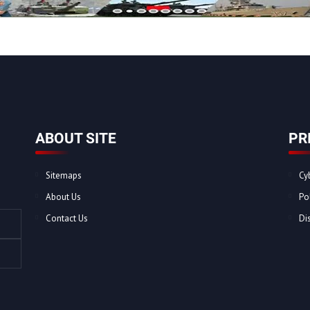
ABOUT SITE
PR
Sitemaps
Cy
About Us
Po
Contact Us
Di