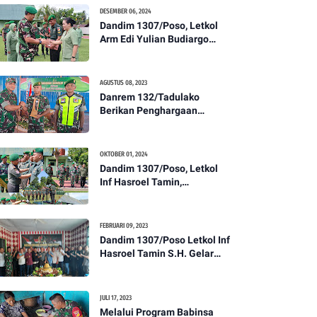
Kesehatan Tentang
DESEMBER 06, 2024
Pencegahan DBD
Dandim 1307/Poso, Letkol
Arm Edi Yulian Budiargo
Pimpin Korps Rapor Pindah
Satuan Anggota Kodim
1307/Poso
AGUSTUS 08, 2023
Danrem 132/Tadulako
Berikan Penghargaan
Kepada Babinsa Berprestasi
OKTOBER 01, 2024
Dandim 1307/Poso, Letkol
Inf Hasroel Tamin,
S.H.,M.Hub.Int. Pimpin
Upacara Pelantikan
Kenaikan Pangkat Personel
FEBRUARI 09, 2023
Kodim 1307/Poso
Dandim 1307/Poso Letkol Inf
Hasroel Tamin S.H. Gelar
Syukuran Dalam Rangka
Peringati HPN yang ke 28
Tahun 2023
JULI 17, 2023
Melalui Program Babinsa