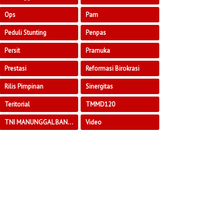
Ops
Pam
Peduli Stunting
Penpas
Persit
Pramuka
Prestasi
Reformasi Birokrasi
Rilis Pimpinan
Sinergitas
Teritorial
TMMD120
TNI MANUNGGAL BANGUN DESA
Video