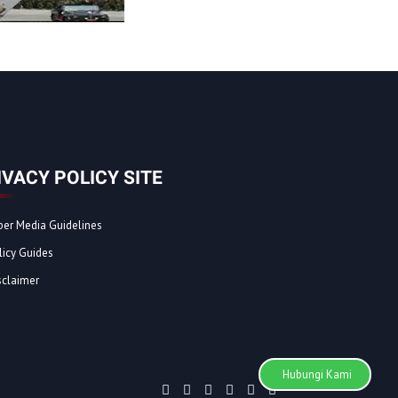
IVACY POLICY SITE
ber Media Guidelines
licy Guides
sclaimer
Hubungi Kami