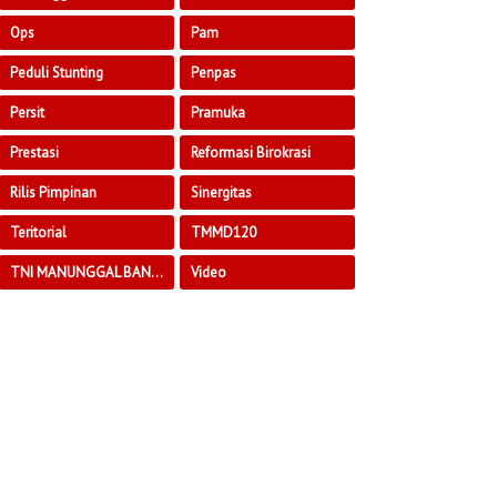
Ops
Pam
Peduli Stunting
Penpas
Persit
Pramuka
Prestasi
Reformasi Birokrasi
Rilis Pimpinan
Sinergitas
Teritorial
TMMD120
TNI MANUNGGAL BANGUN DESA
Video