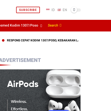
SUBSCRIBE
osmed Kodim 1307/Poso
Search
NS CEPAT KODIM 1307/POSO, KEBAKARAN LAHAN DEKAT PERKEBUNAN WARGA
ADVERTISEMENT