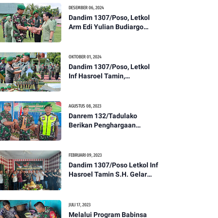
Kesehatan Tentang
DESEMBER 06, 2024
Pencegahan DBD
Dandim 1307/Poso, Letkol
Arm Edi Yulian Budiargo
Pimpin Korps Rapor Pindah
Satuan Anggota Kodim
1307/Poso
OKTOBER 01, 2024
Dandim 1307/Poso, Letkol
Inf Hasroel Tamin,
S.H.,M.Hub.Int. Pimpin
Upacara Pelantikan
Kenaikan Pangkat Personel
AGUSTUS 08, 2023
Kodim 1307/Poso
Danrem 132/Tadulako
Berikan Penghargaan
Kepada Babinsa Berprestasi
FEBRUARI 09, 2023
Dandim 1307/Poso Letkol Inf
Hasroel Tamin S.H. Gelar
Syukuran Dalam Rangka
Peringati HPN yang ke 28
Tahun 2023
JULI 17, 2023
Melalui Program Babinsa