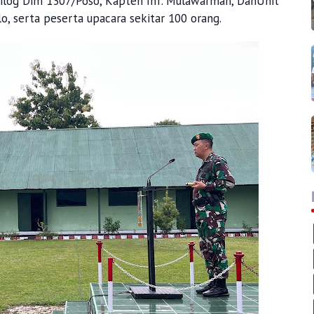
asilog Dim 1307/Poso, Kapten Inf. Mulawarman, DanUnit
lo, serta peserta upacara sekitar 100 orang.