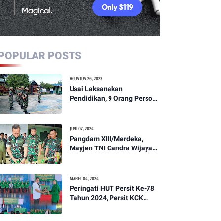
POPULAR POSTS
AGUSTUS 26, 2023
Usai Laksanakan
Pendidikan, 9 Orang Personil
Komcad Asal Wilayah
Koramil 1307-01/Poso Kota
Ikuti Apel Pagi Dan
JUNI 07, 2024
Pengecekan
Pangdam XIII/Merdeka,
Mayjen TNI Candra Wijaya
Resmikam Studio Podcast
Kodim 1307/Poso
MARET 04, 2024
Peringati HUT Persit Ke-78
Tahun 2024, Persit KCK
Cabang XXI Kodim
1307/Poso Gelar Ceramah