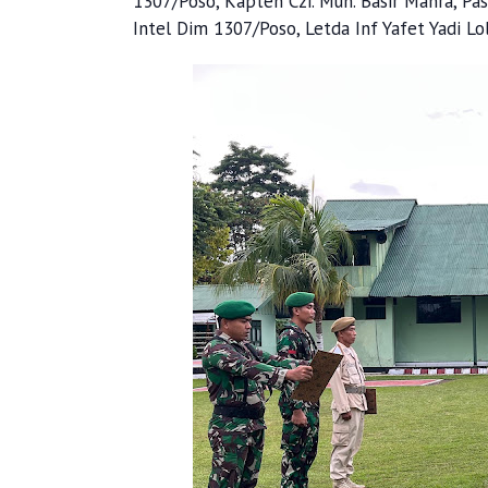
1307/Poso, Kapten Czi. Muh. Basir Manra, P
Intel Dim 1307/Poso, Letda Inf Yafet Yadi Lo