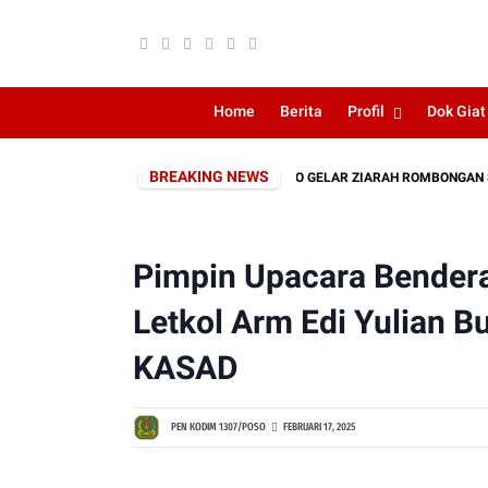
Home
Berita
Profil
Dok Giat
BREAKING NEWS
KODIM 1307/POSO GELAR ZIARAH ROMBONGAN SEBAGAI RA
Pimpin Upacara Bender
Letkol Arm Edi Yulian 
KASAD
PEN KODIM 1307/POSO
FEBRUARI 17, 2025