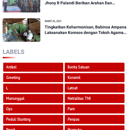
Jhony R Palandi Berikan Arahan Dan
Penekanan Kepada Anggota Kodim
1307/Poso
MARET 26, 2023
Tingkatkan Keharmonisan, Babinsa Ampana
Laksanakan Komsos dengan Tokoh Agama
Dan Tokoh Masyarakat
LABELS
Artikel
Berita Satuan
Greeting
Koramil
L
Latsat
Manunggal
Netralitas TNI
Ops
Pam
Peduli Stunting
Penpas
Persit
Pramuka