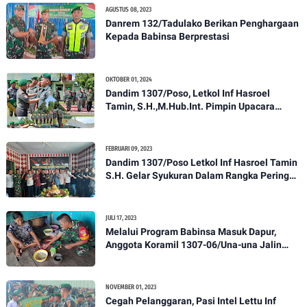
AGUSTUS 08, 2023
Danrem 132/Tadulako Berikan Penghargaan
Kepada Babinsa Berprestasi
OKTOBER 01, 2024
Dandim 1307/Poso, Letkol Inf Hasroel
Tamin, S.H.,M.Hub.Int. Pimpin Upacara
Pelantikan Kenaikan Pangkat Personel
Kodim 1307/Poso
FEBRUARI 09, 2023
Dandim 1307/Poso Letkol Inf Hasroel Tamin
S.H. Gelar Syukuran Dalam Rangka Peringati
HPN yang ke 28 Tahun 2023
JULI 17, 2023
Melalui Program Babinsa Masuk Dapur,
Anggota Koramil 1307-06/Una-una Jalin
Kekeluargaan Bersama Warga Desa Binaan
NOVEMBER 01, 2023
Cegah Pelanggaran, Pasi Intel Lettu Inf