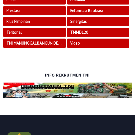
Prestasi
Reformasi Birokrasi
Rilis Pimpinan
Sinergitas
Teritorial
TMMD120
TNI MANUNGGAL BANGUN DESA
Video
INFO REKRUTMEN TNI