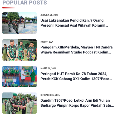
POPULAR POSTS
AGUSTUS 26, 2023
Usai Laksanakan Pendidikan, 9 Orang
Personil Komcad Asal Wilayah Koramil
1307-01/Poso Kota Ikuti Apel Pagi Dan
Pengecekan
JUNI 07, 2024
Pangdam XIII/Merdeka, Mayjen TNI Candra
Wijaya Resmikam Studio Podcast Kodim
1307/Poso
MARET 04, 2024
Peringati HUT Persit Ke-78 Tahun 2024,
Persit KCK Cabang XXI Kodim 1307/Poso
Gelar Ceramah Kesehatan Tentang
Pencegahan DBD
DESEMBER 06, 2024
Dandim 1307/Poso, Letkol Arm Edi Yulian
Budiargo Pimpin Korps Rapor Pindah Satuan
Anggota Kodim 1307/Poso