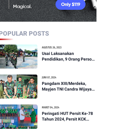
POPULAR POSTS
AGUSTUS 26, 2023
Usai Laksanakan
Pendidikan, 9 Orang Personil
Komcad Asal Wilayah
Koramil 1307-01/Poso Kota
Ikuti Apel Pagi Dan
JUNI 07, 2024
Pengecekan
Pangdam XIII/Merdeka,
Mayjen TNI Candra Wijaya
Resmikam Studio Podcast
Kodim 1307/Poso
MARET 04, 2024
Peringati HUT Persit Ke-78
Tahun 2024, Persit KCK
Cabang XXI Kodim
1307/Poso Gelar Ceramah