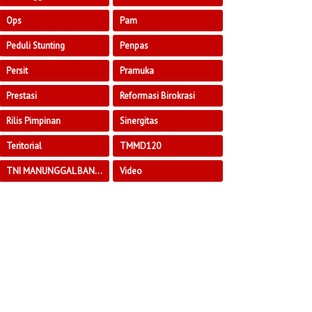
Ops
Pam
Peduli Stunting
Penpas
Persit
Pramuka
Prestasi
Reformasi Birokrasi
Rilis Pimpinan
Sinergitas
Teritorial
TMMD120
TNI MANUNGGAL BANGUN DESA
Video