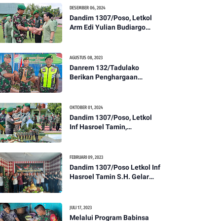
Kesehatan Tentang
DESEMBER 06, 2024
Pencegahan DBD
Dandim 1307/Poso, Letkol
Arm Edi Yulian Budiargo
Pimpin Korps Rapor Pindah
Satuan Anggota Kodim
1307/Poso
AGUSTUS 08, 2023
Danrem 132/Tadulako
Berikan Penghargaan
Kepada Babinsa Berprestasi
OKTOBER 01, 2024
Dandim 1307/Poso, Letkol
Inf Hasroel Tamin,
S.H.,M.Hub.Int. Pimpin
Upacara Pelantikan
Kenaikan Pangkat Personel
FEBRUARI 09, 2023
Kodim 1307/Poso
Dandim 1307/Poso Letkol Inf
Hasroel Tamin S.H. Gelar
Syukuran Dalam Rangka
Peringati HPN yang ke 28
Tahun 2023
JULI 17, 2023
Melalui Program Babinsa