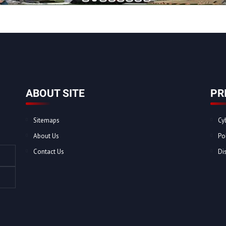
ABOUT SITE
PR
Sitemaps
Cy
About Us
Po
Contact Us
Di