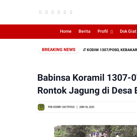
Home
Berita
Profil
Dok Giat
BREAKING NEWS
RESPONS CEPAT KODIM 1307/POSO, KEBAKARAN LA
Babinsa Koramil 1307-
Rontok Jagung di Desa 
PEN KODIM 1307/POSO
JUNI 18, 2025