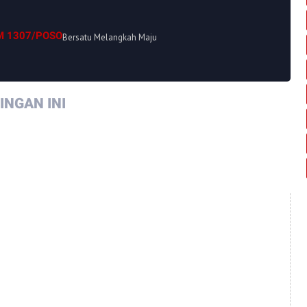
M 1307/POSO
Bersatu Melangkah Maju
NGAN INI