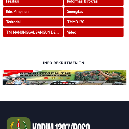
Prestasi
Reformasi Birokrasi
Rilis Pimpinan
Sinergitas
Teritorial
TMMD120
TNI MANUNGGAL BANGUN DESA
Video
INFO REKRUTMEN TNI