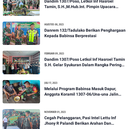
Dandim 1307/Poso, Letkol Inf Hasroel
Tamin, S.H.,M.Hub.Int. Pimpin Upacara
Pelantikan Kenaikan Pangkat Personel
Kodim 1307/Poso
AGUSTUS 08, 2023
Danrem 132/Tadulako Berikan Penghargaan
Kepada Babinsa Berprestasi
FEBRUARI 09, 2023
Dandim 1307/Poso Letkol Inf Hasroel Tamin
S.H. Gelar Syukuran Dalam Rangka Peringati
HPN yang ke 28 Tahun 2023
JULI 17, 2023
Melalui Program Babinsa Masuk Dapur,
Anggota Koramil 1307-06/Una-una Jalin
Kekeluargaan Bersama Warga Desa Binaan
NOVEMBER 01, 2023
Cegah Pelanggaran, Pasi Intel Lettu Inf
Jhony R Palandi Berikan Arahan Dan
Penekanan Kepada Anggota Kodim