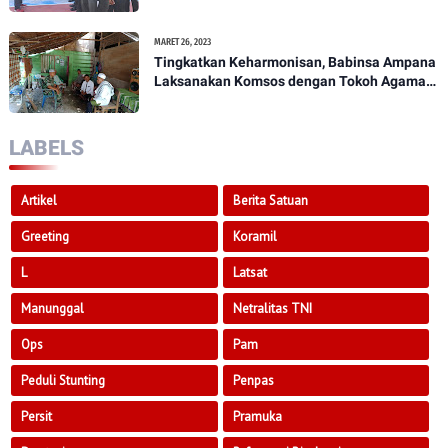
1307/Poso
MARET 26, 2023
Tingkatkan Keharmonisan, Babinsa Ampana
Laksanakan Komsos dengan Tokoh Agama
Dan Tokoh Masyarakat
LABELS
Artikel
Berita Satuan
Greeting
Koramil
L
Latsat
Manunggal
Netralitas TNI
Ops
Pam
Peduli Stunting
Penpas
Persit
Pramuka