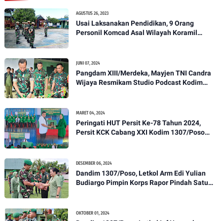
AGUSTUS 26, 2023
Usai Laksanakan Pendidikan, 9 Orang
Personil Komcad Asal Wilayah Koramil
1307-01/Poso Kota Ikuti Apel Pagi Dan
Pengecekan
JUNI 07, 2024
Pangdam XIII/Merdeka, Mayjen TNI Candra
Wijaya Resmikam Studio Podcast Kodim
1307/Poso
MARET 04, 2024
Peringati HUT Persit Ke-78 Tahun 2024,
Persit KCK Cabang XXI Kodim 1307/Poso
Gelar Ceramah Kesehatan Tentang
Pencegahan DBD
DESEMBER 06, 2024
Dandim 1307/Poso, Letkol Arm Edi Yulian
Budiargo Pimpin Korps Rapor Pindah Satuan
Anggota Kodim 1307/Poso
OKTOBER 01, 2024