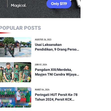
POPULAR POSTS
AGUSTUS 26, 2023
Usai Laksanakan
Pendidikan, 9 Orang Personil
Komcad Asal Wilayah
Koramil 1307-01/Poso Kota
Ikuti Apel Pagi Dan
JUNI 07, 2024
Pengecekan
Pangdam XIII/Merdeka,
Mayjen TNI Candra Wijaya
Resmikam Studio Podcast
Kodim 1307/Poso
MARET 04, 2024
Peringati HUT Persit Ke-78
Tahun 2024, Persit KCK
Cabang XXI Kodim
1307/Poso Gelar Ceramah