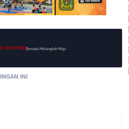
M 1307/POSO
Bersatu Melangkah Maju
NGAN INI