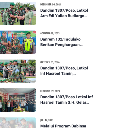
Kesehatan Tentang
DESEMBER 06, 2024
Pencegahan DBD
Dandim 1307/Poso, Letkol
Arm Edi Yulian Budiargo
Pimpin Korps Rapor Pindah
Satuan Anggota Kodim
1307/Poso
AGUSTUS 08, 2023
Danrem 132/Tadulako
Berikan Penghargaan
Kepada Babinsa Berprestasi
OKTOBER 01, 2024
Dandim 1307/Poso, Letkol
Inf Hasroel Tamin,
S.H.,M.Hub.Int. Pimpin
Upacara Pelantikan
Kenaikan Pangkat Personel
FEBRUARI 09, 2023
Kodim 1307/Poso
Dandim 1307/Poso Letkol Inf
Hasroel Tamin S.H. Gelar
Syukuran Dalam Rangka
Peringati HPN yang ke 28
Tahun 2023
JULI 17, 2023
Melalui Program Babinsa