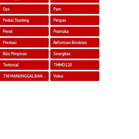
Ops
Pam
Peduli Stunting
Penpas
Persit
Pramuka
Prestasi
Reformasi Birokrasi
Rilis Pimpinan
Sinergitas
Teritorial
TMMD120
TNI MANUNGGAL BANGUN DESA
Video