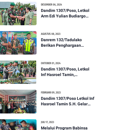
Kesehatan Tentang
DESEMBER 06, 2024
Pencegahan DBD
Dandim 1307/Poso, Letkol
Arm Edi Yulian Budiargo
Pimpin Korps Rapor Pindah
Satuan Anggota Kodim
1307/Poso
AGUSTUS 08, 2023
Danrem 132/Tadulako
Berikan Penghargaan
Kepada Babinsa Berprestasi
OKTOBER 01, 2024
Dandim 1307/Poso, Letkol
Inf Hasroel Tamin,
S.H.,M.Hub.Int. Pimpin
Upacara Pelantikan
Kenaikan Pangkat Personel
FEBRUARI 09, 2023
Kodim 1307/Poso
Dandim 1307/Poso Letkol Inf
Hasroel Tamin S.H. Gelar
Syukuran Dalam Rangka
Peringati HPN yang ke 28
Tahun 2023
JULI 17, 2023
Melalui Program Babinsa