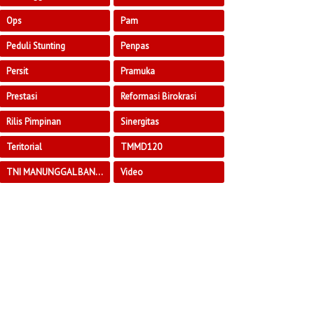
Ops
Pam
Peduli Stunting
Penpas
Persit
Pramuka
Prestasi
Reformasi Birokrasi
Rilis Pimpinan
Sinergitas
Teritorial
TMMD120
TNI MANUNGGAL BANGUN DESA
Video