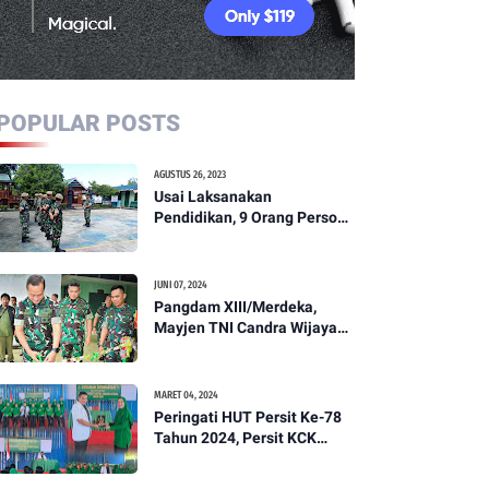
POPULAR POSTS
AGUSTUS 26, 2023
Usai Laksanakan
Pendidikan, 9 Orang Personil
Komcad Asal Wilayah
Koramil 1307-01/Poso Kota
Ikuti Apel Pagi Dan
JUNI 07, 2024
Pengecekan
Pangdam XIII/Merdeka,
Mayjen TNI Candra Wijaya
Resmikam Studio Podcast
Kodim 1307/Poso
MARET 04, 2024
Peringati HUT Persit Ke-78
Tahun 2024, Persit KCK
Cabang XXI Kodim
1307/Poso Gelar Ceramah