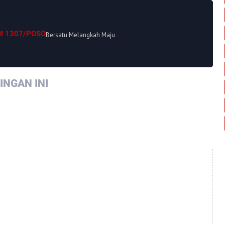
M 1307/POSO
Bersatu Melangkah Maju
NGAN INI