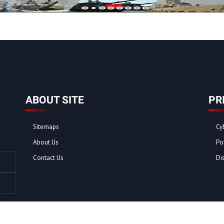
ABOUT SITE
PR
Sitemaps
Cy
About Us
Po
Contact Us
Di