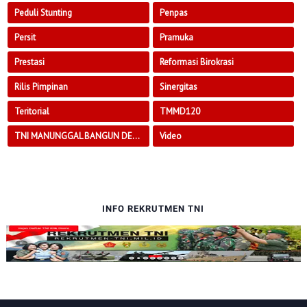
Peduli Stunting
Penpas
Persit
Pramuka
Prestasi
Reformasi Birokrasi
Rilis Pimpinan
Sinergitas
Teritorial
TMMD120
TNI MANUNGGAL BANGUN DESA
Video
INFO REKRUTMEN TNI