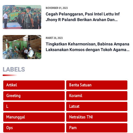
NOVEMBER 01, 2023
Cegah Pelanggaran, Pasi Intel Lettu Inf
Jhony R Palandi Berikan Arahan Dan
Penekanan Kepada Anggota Kodim
1307/Poso
MARET 26, 2023
Tingkatkan Keharmonisan, Babinsa Ampana
Laksanakan Komsos dengan Tokoh Agama
Dan Tokoh Masyarakat
LABELS
Artikel
Berita Satuan
Greeting
Koramil
L
Latsat
Manunggal
Netralitas TNI
Ops
Pam