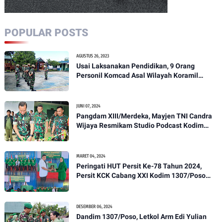
POPULAR POSTS
AGUSTUS 26, 2023
Usai Laksanakan Pendidikan, 9 Orang
Personil Komcad Asal Wilayah Koramil
1307-01/Poso Kota Ikuti Apel Pagi Dan
Pengecekan
JUNI 07, 2024
Pangdam XIII/Merdeka, Mayjen TNI Candra
Wijaya Resmikam Studio Podcast Kodim
1307/Poso
MARET 04, 2024
Peringati HUT Persit Ke-78 Tahun 2024,
Persit KCK Cabang XXI Kodim 1307/Poso
Gelar Ceramah Kesehatan Tentang
Pencegahan DBD
DESEMBER 06, 2024
Dandim 1307/Poso, Letkol Arm Edi Yulian