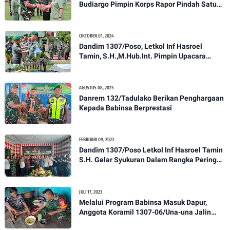
Budiargo Pimpin Korps Rapor Pindah Satuan
Anggota Kodim 1307/Poso
OKTOBER 01, 2024
Dandim 1307/Poso, Letkol Inf Hasroel
Tamin, S.H.,M.Hub.Int. Pimpin Upacara
Pelantikan Kenaikan Pangkat Personel
Kodim 1307/Poso
AGUSTUS 08, 2023
Danrem 132/Tadulako Berikan Penghargaan
Kepada Babinsa Berprestasi
FEBRUARI 09, 2023
Dandim 1307/Poso Letkol Inf Hasroel Tamin
S.H. Gelar Syukuran Dalam Rangka Peringati
HPN yang ke 28 Tahun 2023
JULI 17, 2023
Melalui Program Babinsa Masuk Dapur,
Anggota Koramil 1307-06/Una-una Jalin
Kekeluargaan Bersama Warga Desa Binaan