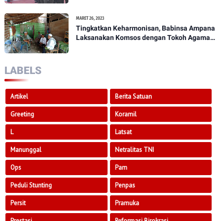
1307/Poso
MARET 26, 2023
Tingkatkan Keharmonisan, Babinsa Ampana
Laksanakan Komsos dengan Tokoh Agama
Dan Tokoh Masyarakat
LABELS
Artikel
Berita Satuan
Greeting
Koramil
L
Latsat
Manunggal
Netralitas TNI
Ops
Pam
Peduli Stunting
Penpas
Persit
Pramuka
Prestasi
Reformasi Birokrasi