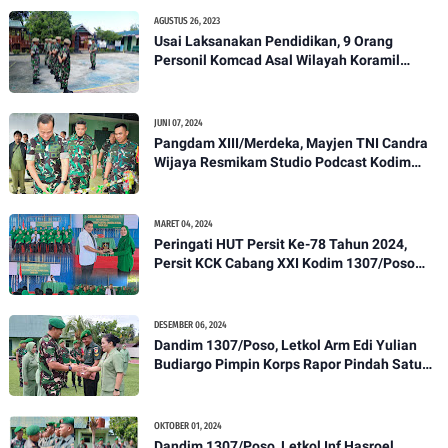
AGUSTUS 26, 2023
Usai Laksanakan Pendidikan, 9 Orang
Personil Komcad Asal Wilayah Koramil
1307-01/Poso Kota Ikuti Apel Pagi Dan
Pengecekan
JUNI 07, 2024
Pangdam XIII/Merdeka, Mayjen TNI Candra
Wijaya Resmikam Studio Podcast Kodim
1307/Poso
MARET 04, 2024
Peringati HUT Persit Ke-78 Tahun 2024,
Persit KCK Cabang XXI Kodim 1307/Poso
Gelar Ceramah Kesehatan Tentang
Pencegahan DBD
DESEMBER 06, 2024
Dandim 1307/Poso, Letkol Arm Edi Yulian
Budiargo Pimpin Korps Rapor Pindah Satuan
Anggota Kodim 1307/Poso
OKTOBER 01, 2024
Dandim 1307/Poso, Letkol Inf Hasroel