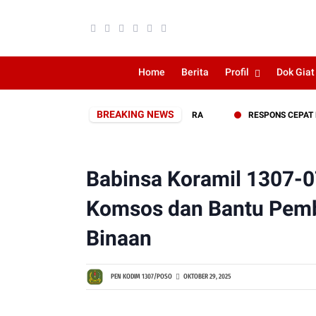
Home
Berita
Profil
Dok Giat
BREAKING NEWS
TAN HUT KE-1 KODAM XXIII/PALAKA WIRA
RESPONS CEPAT KODIM
Babinsa Koramil 1307-
Komsos dan Bantu Pemb
Binaan
PEN KODIM 1307/POSO
OKTOBER 29, 2025