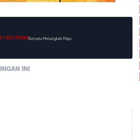
M 1307/POSO
Bersatu Melangkah Maju
NGAN INI