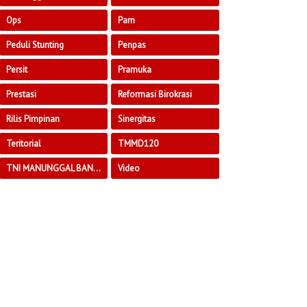
Ops
Pam
Peduli Stunting
Penpas
Persit
Pramuka
Prestasi
Reformasi Birokrasi
Rilis Pimpinan
Sinergitas
Teritorial
TMMD120
TNI MANUNGGAL BANGUN DESA
Video