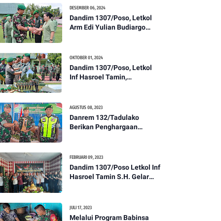
Kesehatan Tentang
DESEMBER 06, 2024
Pencegahan DBD
Dandim 1307/Poso, Letkol
Arm Edi Yulian Budiargo
Pimpin Korps Rapor Pindah
Satuan Anggota Kodim
1307/Poso
OKTOBER 01, 2024
Dandim 1307/Poso, Letkol
Inf Hasroel Tamin,
S.H.,M.Hub.Int. Pimpin
Upacara Pelantikan
Kenaikan Pangkat Personel
AGUSTUS 08, 2023
Kodim 1307/Poso
Danrem 132/Tadulako
Berikan Penghargaan
Kepada Babinsa Berprestasi
FEBRUARI 09, 2023
Dandim 1307/Poso Letkol Inf
Hasroel Tamin S.H. Gelar
Syukuran Dalam Rangka
Peringati HPN yang ke 28
Tahun 2023
JULI 17, 2023
Melalui Program Babinsa