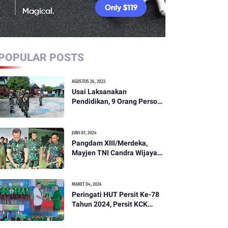
POPULAR POSTS
AGUSTUS 26, 2023
Usai Laksanakan
Pendidikan, 9 Orang Personil
Komcad Asal Wilayah
Koramil 1307-01/Poso Kota
Ikuti Apel Pagi Dan
JUNI 07, 2024
Pengecekan
Pangdam XIII/Merdeka,
Mayjen TNI Candra Wijaya
Resmikam Studio Podcast
Kodim 1307/Poso
MARET 04, 2024
Peringati HUT Persit Ke-78
Tahun 2024, Persit KCK
Cabang XXI Kodim
1307/Poso Gelar Ceramah