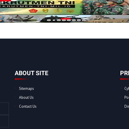
ABOUT SITE
PR
Sitemaps
Cy
About Us
Po
Contact Us
Di