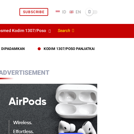
SUBSCRIBE
osmed Kodim 1307/Poso
Search
DAMKAN
KODIM 1307/POSO PANJATKAN DOA BERSAMA DEMI SUKSESN
ADVERTISEMENT