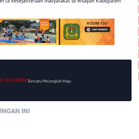
rta kesejahteraan masyarakat di wilayah Kabupaten
M 1307/POSO
Bersatu Melangkah Maju
NGAN INI