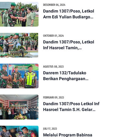
Kesehatan Tentang
DESEMBER 06, 2024
Pencegahan DBD
Dandim 1307/Poso, Letkol
Arm Edi Yulian Budiargo
Pimpin Korps Rapor Pindah
Satuan Anggota Kodim
1307/Poso
OKTOBER 01, 2024
Dandim 1307/Poso, Letkol
Inf Hasroel Tamin,
S.H.,M.Hub.Int. Pimpin
Upacara Pelantikan
Kenaikan Pangkat Personel
AGUSTUS 08, 2023
Kodim 1307/Poso
Danrem 132/Tadulako
Berikan Penghargaan
Kepada Babinsa Berprestasi
FEBRUARI 09, 2023
Dandim 1307/Poso Letkol Inf
Hasroel Tamin S.H. Gelar
Syukuran Dalam Rangka
Peringati HPN yang ke 28
Tahun 2023
JULI 17, 2023
Melalui Program Babinsa