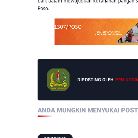
baik dalam mewujudkan ketahanan pangan se
Poso.
DIPOSTING OLEH
PEN KODI
ANDA MUNGKIN MENYUKAI POSTI