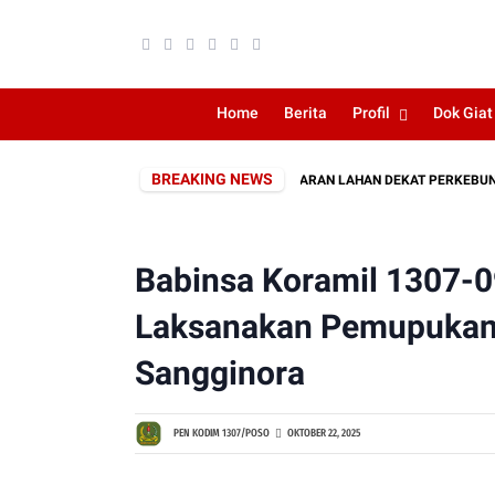
Home
Berita
Profil
Dok Giat
BREAKING NEWS
SPONS CEPAT KODIM 1307/POSO, KEBAKARAN LAHAN DEKAT PERKEBUNAN W
Babinsa Koramil 1307-0
Laksanakan Pemupukan
Sangginora
PEN KODIM 1307/POSO
OKTOBER 22, 2025