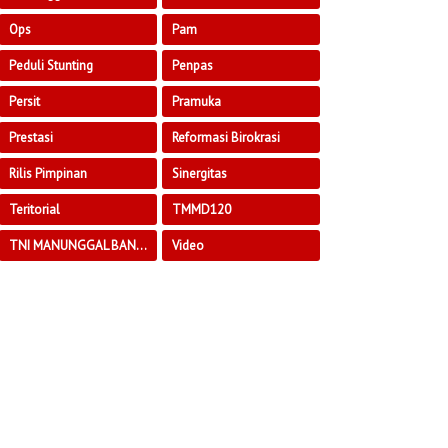
Ops
Pam
Peduli Stunting
Penpas
Persit
Pramuka
Prestasi
Reformasi Birokrasi
Rilis Pimpinan
Sinergitas
Teritorial
TMMD120
TNI MANUNGGAL BANGUN DESA
Video