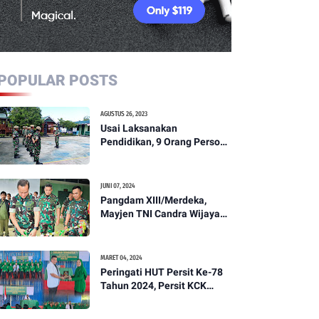
POPULAR POSTS
AGUSTUS 26, 2023
Usai Laksanakan
Pendidikan, 9 Orang Personil
Komcad Asal Wilayah
Koramil 1307-01/Poso Kota
Ikuti Apel Pagi Dan
JUNI 07, 2024
Pengecekan
Pangdam XIII/Merdeka,
Mayjen TNI Candra Wijaya
Resmikam Studio Podcast
Kodim 1307/Poso
MARET 04, 2024
Peringati HUT Persit Ke-78
Tahun 2024, Persit KCK
Cabang XXI Kodim
1307/Poso Gelar Ceramah