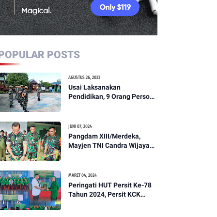
POPULAR POSTS
AGUSTUS 26, 2023
Usai Laksanakan
Pendidikan, 9 Orang Personil
Komcad Asal Wilayah
Koramil 1307-01/Poso Kota
Ikuti Apel Pagi Dan
JUNI 07, 2024
Pengecekan
Pangdam XIII/Merdeka,
Mayjen TNI Candra Wijaya
Resmikam Studio Podcast
Kodim 1307/Poso
MARET 04, 2024
Peringati HUT Persit Ke-78
Tahun 2024, Persit KCK
Cabang XXI Kodim
1307/Poso Gelar Ceramah