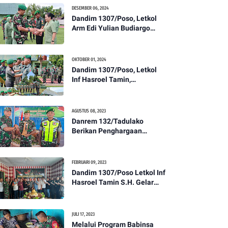
Kesehatan Tentang
DESEMBER 06, 2024
Pencegahan DBD
Dandim 1307/Poso, Letkol
Arm Edi Yulian Budiargo
Pimpin Korps Rapor Pindah
Satuan Anggota Kodim
1307/Poso
OKTOBER 01, 2024
Dandim 1307/Poso, Letkol
Inf Hasroel Tamin,
S.H.,M.Hub.Int. Pimpin
Upacara Pelantikan
Kenaikan Pangkat Personel
AGUSTUS 08, 2023
Kodim 1307/Poso
Danrem 132/Tadulako
Berikan Penghargaan
Kepada Babinsa Berprestasi
FEBRUARI 09, 2023
Dandim 1307/Poso Letkol Inf
Hasroel Tamin S.H. Gelar
Syukuran Dalam Rangka
Peringati HPN yang ke 28
Tahun 2023
JULI 17, 2023
Melalui Program Babinsa