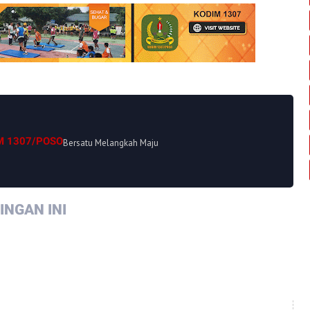
M 1307/POSO
Bersatu Melangkah Maju
NGAN INI