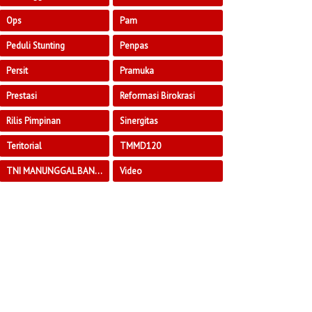
Ops
Pam
Peduli Stunting
Penpas
Persit
Pramuka
Prestasi
Reformasi Birokrasi
Rilis Pimpinan
Sinergitas
Teritorial
TMMD120
TNI MANUNGGAL BANGUN DESA
Video