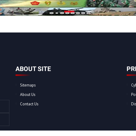
ABOUT SITE
PR
Sitemaps
Cy
About Us
Po
Contact Us
Di