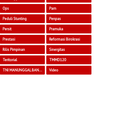
Ops
Pam
Peduli Stunting
Penpas
Persit
Pramuka
Prestasi
Reformasi Birokrasi
Rilis Pimpinan
Sinergitas
Teritorial
TMMD120
TNI MANUNGGAL BANGUN DESA
Video