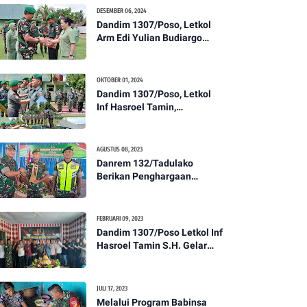
Kesehatan Tentang
DESEMBER 06, 2024
Pencegahan DBD
Dandim 1307/Poso, Letkol
Arm Edi Yulian Budiargo
Pimpin Korps Rapor Pindah
Satuan Anggota Kodim
1307/Poso
OKTOBER 01, 2024
Dandim 1307/Poso, Letkol
Inf Hasroel Tamin,
S.H.,M.Hub.Int. Pimpin
Upacara Pelantikan
Kenaikan Pangkat Personel
AGUSTUS 08, 2023
Kodim 1307/Poso
Danrem 132/Tadulako
Berikan Penghargaan
Kepada Babinsa Berprestasi
FEBRUARI 09, 2023
Dandim 1307/Poso Letkol Inf
Hasroel Tamin S.H. Gelar
Syukuran Dalam Rangka
Peringati HPN yang ke 28
Tahun 2023
JULI 17, 2023
Melalui Program Babinsa