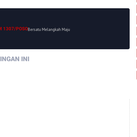
M 1307/POSO
Bersatu Melangkah Maju
NGAN INI