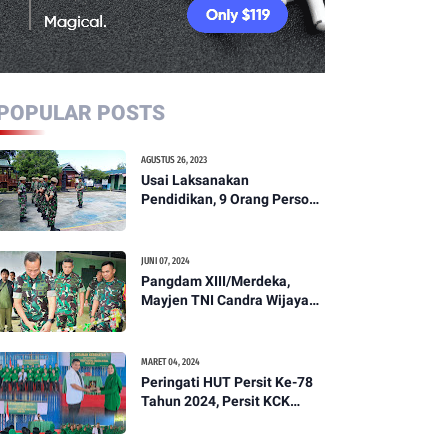
POPULAR POSTS
AGUSTUS 26, 2023
Usai Laksanakan
Pendidikan, 9 Orang Personil
Komcad Asal Wilayah
Koramil 1307-01/Poso Kota
Ikuti Apel Pagi Dan
JUNI 07, 2024
Pengecekan
Pangdam XIII/Merdeka,
Mayjen TNI Candra Wijaya
Resmikam Studio Podcast
Kodim 1307/Poso
MARET 04, 2024
Peringati HUT Persit Ke-78
Tahun 2024, Persit KCK
Cabang XXI Kodim
1307/Poso Gelar Ceramah