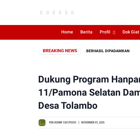
Home
Berita
Profil
Dok Giat
BREAKING NEWS
ARAN LAHAN DEKAT PERKEBUNAN WARGA BERHASIL DIPADAMKAN
K
Dukung Program Hanpan
11/Pamona Selatan Damp
Desa Tolambo
PEN KODIM 1307/POSO
NOVEMBER 01, 2025