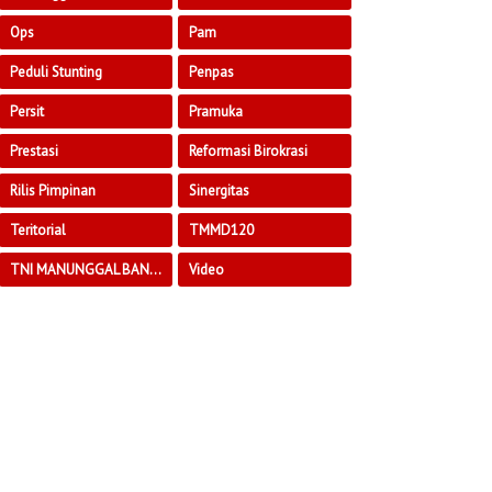
Ops
Pam
Peduli Stunting
Penpas
Persit
Pramuka
Prestasi
Reformasi Birokrasi
Rilis Pimpinan
Sinergitas
Teritorial
TMMD120
TNI MANUNGGAL BANGUN DESA
Video