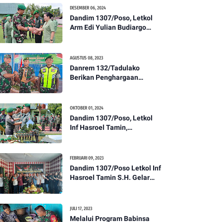
Kesehatan Tentang
DESEMBER 06, 2024
Pencegahan DBD
Dandim 1307/Poso, Letkol
Arm Edi Yulian Budiargo
Pimpin Korps Rapor Pindah
Satuan Anggota Kodim
1307/Poso
AGUSTUS 08, 2023
Danrem 132/Tadulako
Berikan Penghargaan
Kepada Babinsa Berprestasi
OKTOBER 01, 2024
Dandim 1307/Poso, Letkol
Inf Hasroel Tamin,
S.H.,M.Hub.Int. Pimpin
Upacara Pelantikan
Kenaikan Pangkat Personel
FEBRUARI 09, 2023
Kodim 1307/Poso
Dandim 1307/Poso Letkol Inf
Hasroel Tamin S.H. Gelar
Syukuran Dalam Rangka
Peringati HPN yang ke 28
Tahun 2023
JULI 17, 2023
Melalui Program Babinsa