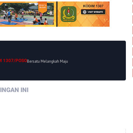
M 1307/POSO
Bersatu Melangkah Maju
NGAN INI