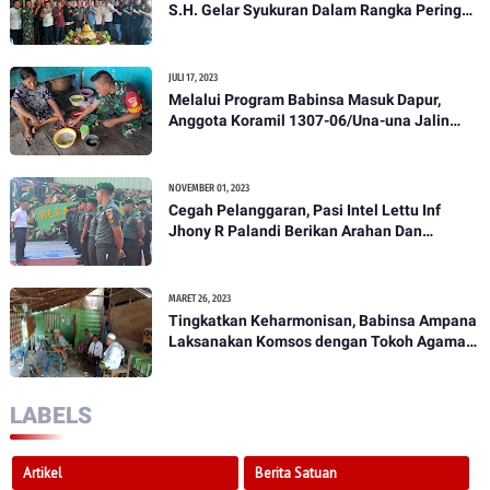
S.H. Gelar Syukuran Dalam Rangka Peringati
HPN yang ke 28 Tahun 2023
JULI 17, 2023
Melalui Program Babinsa Masuk Dapur,
Anggota Koramil 1307-06/Una-una Jalin
Kekeluargaan Bersama Warga Desa Binaan
NOVEMBER 01, 2023
Cegah Pelanggaran, Pasi Intel Lettu Inf
Jhony R Palandi Berikan Arahan Dan
Penekanan Kepada Anggota Kodim
1307/Poso
MARET 26, 2023
Tingkatkan Keharmonisan, Babinsa Ampana
Laksanakan Komsos dengan Tokoh Agama
Dan Tokoh Masyarakat
LABELS
Artikel
Berita Satuan