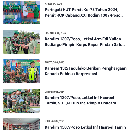
MARET 04, 2024
Peringati HUT Persit Ke-78 Tahun 2024,
Persit KCK Cabang XXI Kodim 1307/Poso
Gelar Ceramah Kesehatan Tentang
Pencegahan DBD
DESEMBER 06, 2024
Dandim 1307/Poso, Letkol Arm Edi Yulian
Budiargo Pimpin Korps Rapor Pindah Satuan
Anggota Kodim 1307/Poso
AGUSTUS 08, 2023
Danrem 132/Tadulako Berikan Penghargaan
Kepada Babinsa Berprestasi
OKTOBER 01, 2024
Dandim 1307/Poso, Letkol Inf Hasroel
Tamin, S.H.,M.Hub.Int. Pimpin Upacara
Pelantikan Kenaikan Pangkat Personel
Kodim 1307/Poso
FEBRUARI 09, 2023
Dandim 1307/Poso Letkol Inf Hasroel Tamin