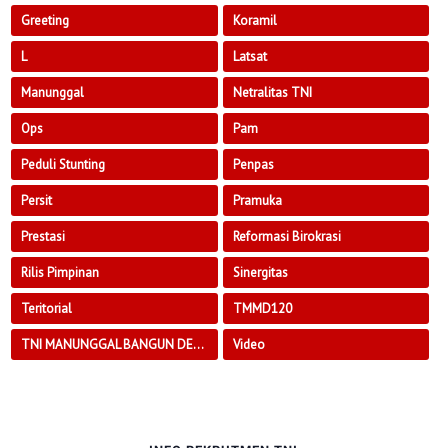
Greeting
Koramil
L
Latsat
Manunggal
Netralitas TNI
Ops
Pam
Peduli Stunting
Penpas
Persit
Pramuka
Prestasi
Reformasi Birokrasi
Rilis Pimpinan
Sinergitas
Teritorial
TMMD120
TNI MANUNGGAL BANGUN DESA
Video