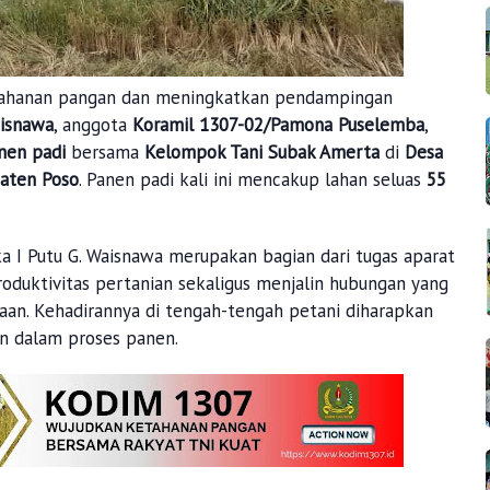
ahanan pangan dan meningkatkan pendampingan
aisnawa
, anggota
Koramil 1307-02/Pamona Puselemba
,
nen padi
bersama
Kelompok Tani Subak Amerta
di
Desa
aten Poso
. Panen padi kali ini mencakup lahan seluas
55
 I Putu G. Waisnawa merupakan bagian dari tugas aparat
duktivitas pertanian sekaligus menjalin hubungan yang
naan. Kehadirannya di tengah-tengah petani diharapkan
 dalam proses panen.