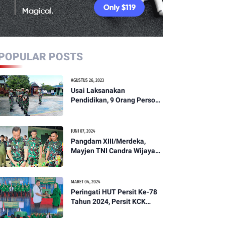
POPULAR POSTS
AGUSTUS 26, 2023
Usai Laksanakan
Pendidikan, 9 Orang Personil
Komcad Asal Wilayah
Koramil 1307-01/Poso Kota
Ikuti Apel Pagi Dan
JUNI 07, 2024
Pengecekan
Pangdam XIII/Merdeka,
Mayjen TNI Candra Wijaya
Resmikam Studio Podcast
Kodim 1307/Poso
MARET 04, 2024
Peringati HUT Persit Ke-78
Tahun 2024, Persit KCK
Cabang XXI Kodim
1307/Poso Gelar Ceramah