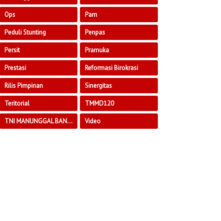
Ops
Pam
Peduli Stunting
Penpas
Persit
Pramuka
Prestasi
Reformasi Birokrasi
Rilis Pimpinan
Sinergitas
Teritorial
TMMD120
TNI MANUNGGAL BANGUN DESA
Video