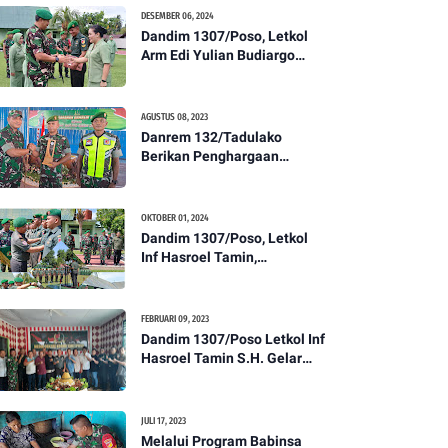
Kesehatan Tentang
DESEMBER 06, 2024
Pencegahan DBD
Dandim 1307/Poso, Letkol
Arm Edi Yulian Budiargo
Pimpin Korps Rapor Pindah
Satuan Anggota Kodim
1307/Poso
AGUSTUS 08, 2023
Danrem 132/Tadulako
Berikan Penghargaan
Kepada Babinsa Berprestasi
OKTOBER 01, 2024
Dandim 1307/Poso, Letkol
Inf Hasroel Tamin,
S.H.,M.Hub.Int. Pimpin
Upacara Pelantikan
Kenaikan Pangkat Personel
FEBRUARI 09, 2023
Kodim 1307/Poso
Dandim 1307/Poso Letkol Inf
Hasroel Tamin S.H. Gelar
Syukuran Dalam Rangka
Peringati HPN yang ke 28
Tahun 2023
JULI 17, 2023
Melalui Program Babinsa