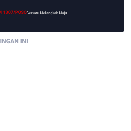
M 1307/POSO
Bersatu Melangkah Maju
NGAN INI