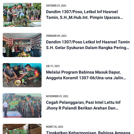
OKTOBER 01, 2024
Dandim 1307/Poso, Letkol Inf Hasroel
Tamin, S.H.,M.Hub.Int. Pimpin Upacara
Pelantikan Kenaikan Pangkat Personel
Kodim 1307/Poso
FEBRUARI 09, 2023
Dandim 1307/Poso Letkol Inf Hasroel Tamin
S.H. Gelar Syukuran Dalam Rangka Peringati
HPN yang ke 28 Tahun 2023
JULI 17, 2023
Melalui Program Babinsa Masuk Dapur,
Anggota Koramil 1307-06/Una-una Jalin
Kekeluargaan Bersama Warga Desa Binaan
NOVEMBER 01, 2023
Cegah Pelanggaran, Pasi Intel Lettu Inf
Jhony R Palandi Berikan Arahan Dan
Penekanan Kepada Anggota Kodim
1307/Poso
MARET 26, 2023
Tingkatkan Keharmonisan, Babinsa Ampana