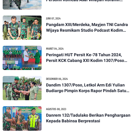
1307-01/Poso Kota Ikuti Apel Pagi Dan
Pengecekan
JUNI 07, 2024
Pangdam XIII/Merdeka, Mayjen TNI Candra
Wijaya Resmikam Studio Podcast Kodim
1307/Poso
MARET 04, 2024
Peringati HUT Persit Ke-78 Tahun 2024,
Persit KCK Cabang XXI Kodim 1307/Poso
Gelar Ceramah Kesehatan Tentang
Pencegahan DBD
DESEMBER 06, 2024
Dandim 1307/Poso, Letkol Arm Edi Yulian
Budiargo Pimpin Korps Rapor Pindah Satuan
Anggota Kodim 1307/Poso
AGUSTUS 08, 2023
Danrem 132/Tadulako Berikan Penghargaan
Kepada Babinsa Berprestasi