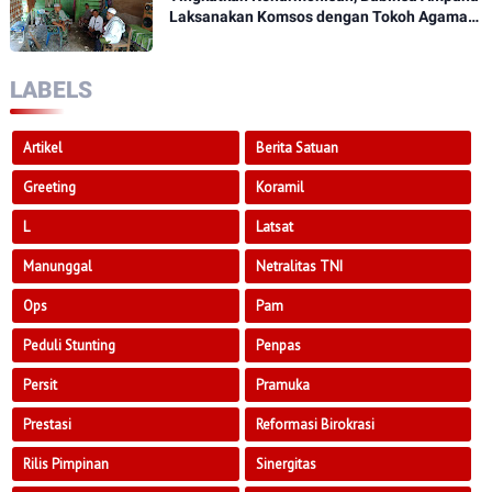
Laksanakan Komsos dengan Tokoh Agama
Dan Tokoh Masyarakat
LABELS
Artikel
Berita Satuan
Greeting
Koramil
L
Latsat
Manunggal
Netralitas TNI
Ops
Pam
Peduli Stunting
Penpas
Persit
Pramuka
Prestasi
Reformasi Birokrasi
Rilis Pimpinan
Sinergitas