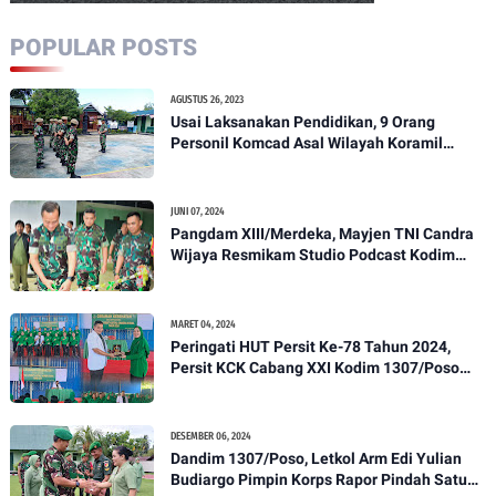
POPULAR POSTS
AGUSTUS 26, 2023
Usai Laksanakan Pendidikan, 9 Orang
Personil Komcad Asal Wilayah Koramil
1307-01/Poso Kota Ikuti Apel Pagi Dan
Pengecekan
JUNI 07, 2024
Pangdam XIII/Merdeka, Mayjen TNI Candra
Wijaya Resmikam Studio Podcast Kodim
1307/Poso
MARET 04, 2024
Peringati HUT Persit Ke-78 Tahun 2024,
Persit KCK Cabang XXI Kodim 1307/Poso
Gelar Ceramah Kesehatan Tentang
Pencegahan DBD
DESEMBER 06, 2024
Dandim 1307/Poso, Letkol Arm Edi Yulian
Budiargo Pimpin Korps Rapor Pindah Satuan