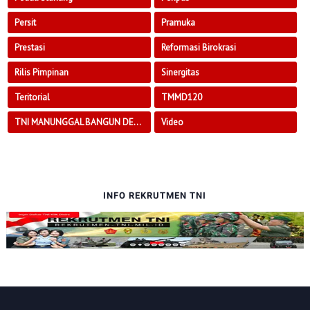
Persit
Pramuka
Prestasi
Reformasi Birokrasi
Rilis Pimpinan
Sinergitas
Teritorial
TMMD120
TNI MANUNGGAL BANGUN DESA
Video
INFO REKRUTMEN TNI