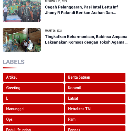
NOVEMBER 01, 2023
Cegah Pelanggaran, Pasi Intel Lettu Inf
Jhony R Palandi Berikan Arahan Dan
Penekanan Kepada Anggota Kodim
1307/Poso
MARET 26, 2023
Tingkatkan Keharmonisan, Babinsa Ampana
Laksanakan Komsos dengan Tokoh Agama
Dan Tokoh Masyarakat
LABELS
Artikel
Berita Satuan
Greeting
Koramil
L
Latsat
Manunggal
Netralitas TNI
Ops
Pam
Peduli Stunting
Penpas