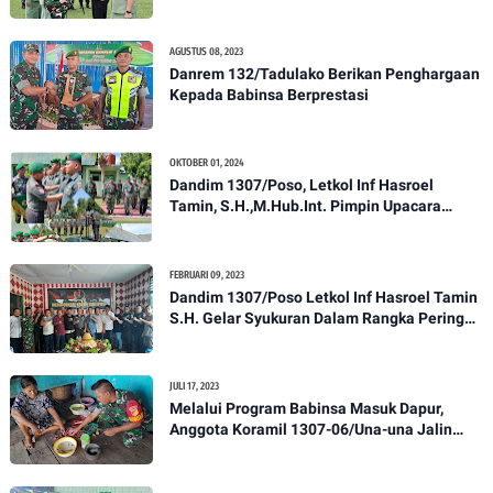
Anggota Kodim 1307/Poso
AGUSTUS 08, 2023
Danrem 132/Tadulako Berikan Penghargaan
Kepada Babinsa Berprestasi
OKTOBER 01, 2024
Dandim 1307/Poso, Letkol Inf Hasroel
Tamin, S.H.,M.Hub.Int. Pimpin Upacara
Pelantikan Kenaikan Pangkat Personel
Kodim 1307/Poso
FEBRUARI 09, 2023
Dandim 1307/Poso Letkol Inf Hasroel Tamin
S.H. Gelar Syukuran Dalam Rangka Peringati
HPN yang ke 28 Tahun 2023
JULI 17, 2023
Melalui Program Babinsa Masuk Dapur,
Anggota Koramil 1307-06/Una-una Jalin
Kekeluargaan Bersama Warga Desa Binaan