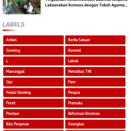
Laksanakan Komsos dengan Tokoh Agama
Dan Tokoh Masyarakat
LABELS
Artikel
Berita Satuan
Greeting
Koramil
L
Latsat
Manunggal
Netralitas TNI
Ops
Pam
Peduli Stunting
Penpas
Persit
Pramuka
Prestasi
Reformasi Birokrasi
Rilis Pimpinan
Sinergitas