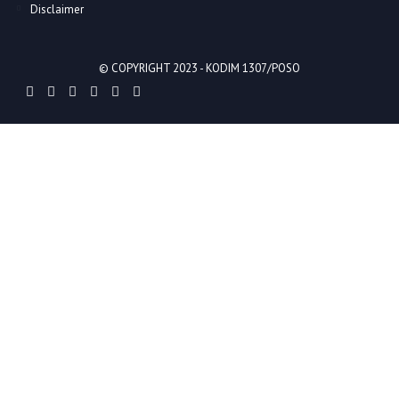
Disclaimer
© COPYRIGHT 2023 -
KODIM 1307/POSO