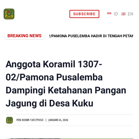
SUBSCRIBE
BREAKING NEWS
BABINSA KORAMIL 02/PAMONA PUSELEMBA HADIR DI TENGAH PETANI, PAN
Anggota Koramil 1307-
02/Pamona Pusalemba
Dampingi Ketahanan Pangan
Jagung di Desa Kuku
PEN KODIM 1307/POSO
JANUARI 24, 2026