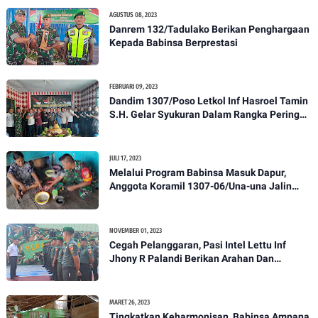
AGUSTUS 08, 2023
Danrem 132/Tadulako Berikan Penghargaan
Kepada Babinsa Berprestasi
FEBRUARI 09, 2023
Dandim 1307/Poso Letkol Inf Hasroel Tamin
S.H. Gelar Syukuran Dalam Rangka Peringati
HPN yang ke 28 Tahun 2023
JULI 17, 2023
Melalui Program Babinsa Masuk Dapur,
Anggota Koramil 1307-06/Una-una Jalin
Kekeluargaan Bersama Warga Desa Binaan
NOVEMBER 01, 2023
Cegah Pelanggaran, Pasi Intel Lettu Inf
Jhony R Palandi Berikan Arahan Dan
Penekanan Kepada Anggota Kodim
1307/Poso
MARET 26, 2023
Tingkatkan Keharmonisan, Babinsa Ampana