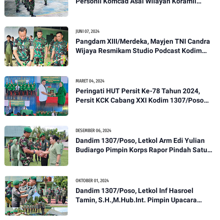
Personil Komcad Asal Wilayah Koramil
1307-01/Poso Kota Ikuti Apel Pagi Dan
Pengecekan
JUNI 07, 2024
Pangdam XIII/Merdeka, Mayjen TNI Candra
Wijaya Resmikam Studio Podcast Kodim
1307/Poso
MARET 04, 2024
Peringati HUT Persit Ke-78 Tahun 2024,
Persit KCK Cabang XXI Kodim 1307/Poso
Gelar Ceramah Kesehatan Tentang
Pencegahan DBD
DESEMBER 06, 2024
Dandim 1307/Poso, Letkol Arm Edi Yulian
Budiargo Pimpin Korps Rapor Pindah Satuan
Anggota Kodim 1307/Poso
OKTOBER 01, 2024
Dandim 1307/Poso, Letkol Inf Hasroel
Tamin, S.H.,M.Hub.Int. Pimpin Upacara
Pelantikan Kenaikan Pangkat Personel
Kodim 1307/Poso