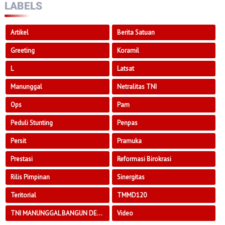
LABELS
Artikel
Berita Satuan
Greeting
Koramil
L
Latsat
Manunggal
Netralitas TNI
Ops
Pam
Peduli Stunting
Penpas
Persit
Pramuka
Prestasi
Reformasi Birokrasi
Rilis Pimpinan
Sinergitas
Teritorial
TMMD120
TNI MANUNGGAL BANGUN DESA
Video