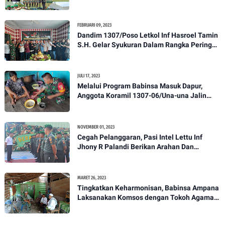
Pelantikan Kenaikan Pangkat Personel
Kodim 1307/Poso
FEBRUARI 09, 2023
Dandim 1307/Poso Letkol Inf Hasroel Tamin
S.H. Gelar Syukuran Dalam Rangka Peringati
HPN yang ke 28 Tahun 2023
JULI 17, 2023
Melalui Program Babinsa Masuk Dapur,
Anggota Koramil 1307-06/Una-una Jalin
Kekeluargaan Bersama Warga Desa Binaan
NOVEMBER 01, 2023
Cegah Pelanggaran, Pasi Intel Lettu Inf
Jhony R Palandi Berikan Arahan Dan
Penekanan Kepada Anggota Kodim
1307/Poso
MARET 26, 2023
Tingkatkan Keharmonisan, Babinsa Ampana
Laksanakan Komsos dengan Tokoh Agama
Dan Tokoh Masyarakat