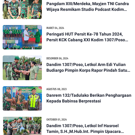
Pangdam XIII/Merdeka, Mayjen TNI Candra
Wijaya Resmikam Studio Podcast Kodim
1307/Poso
MARET 04, 2024
Peringati HUT Persit Ke-78 Tahun 2024,
Persit KCK Cabang XXI Kodim 1307/Poso
Gelar Ceramah Kesehatan Tentang
Pencegahan DBD
DESEMBER 06, 2024
Dandim 1307/Poso, Letkol Arm Edi Yulian
Budiargo Pimpin Korps Rapor Pindah Satuan
Anggota Kodim 1307/Poso
AGUSTUS 08, 2023
Danrem 132/Tadulako Berikan Penghargaan
Kepada Babinsa Berprestasi
OKTOBER 01, 2024
Dandim 1307/Poso, Letkol Inf Hasroel
Tamin, S.H.,M.Hub.Int. Pimpin Upacara