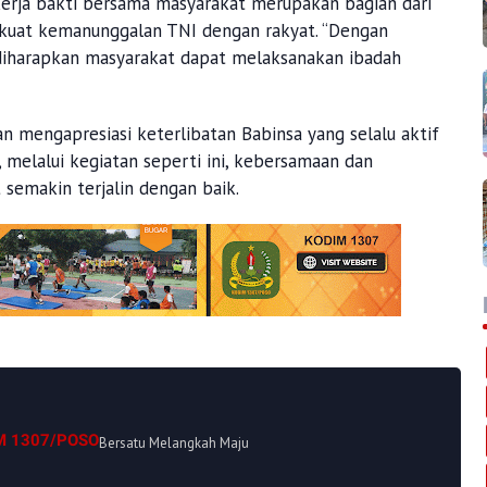
rja bakti bersama masyarakat merupakan bagian dari
kuat kemanunggalan TNI dengan rakyat. “Dengan
 diharapkan masyarakat dapat melaksanakan ibadah
 mengapresiasi keterlibatan Babinsa yang selalu aktif
 melalui kegiatan seperti ini, kebersamaan dan
 semakin terjalin dengan baik.
M 1307/POSO
Bersatu Melangkah Maju