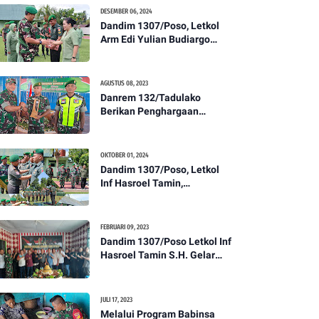
Kesehatan Tentang
DESEMBER 06, 2024
Pencegahan DBD
Dandim 1307/Poso, Letkol
Arm Edi Yulian Budiargo
Pimpin Korps Rapor Pindah
Satuan Anggota Kodim
1307/Poso
AGUSTUS 08, 2023
Danrem 132/Tadulako
Berikan Penghargaan
Kepada Babinsa Berprestasi
OKTOBER 01, 2024
Dandim 1307/Poso, Letkol
Inf Hasroel Tamin,
S.H.,M.Hub.Int. Pimpin
Upacara Pelantikan
Kenaikan Pangkat Personel
FEBRUARI 09, 2023
Kodim 1307/Poso
Dandim 1307/Poso Letkol Inf
Hasroel Tamin S.H. Gelar
Syukuran Dalam Rangka
Peringati HPN yang ke 28
Tahun 2023
JULI 17, 2023
Melalui Program Babinsa