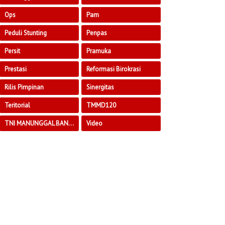
Ops
Pam
Peduli Stunting
Penpas
Persit
Pramuka
Prestasi
Reformasi Birokrasi
Rilis Pimpinan
Sinergitas
Teritorial
TMMD120
TNI MANUNGGAL BANGUN DESA
Video