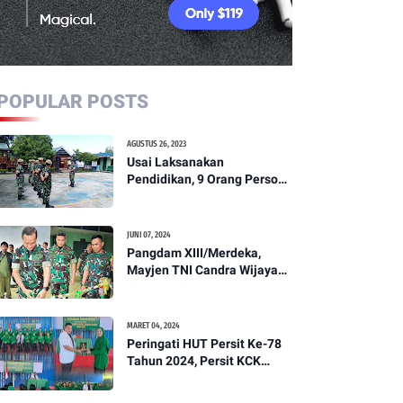
POPULAR POSTS
AGUSTUS 26, 2023
Usai Laksanakan
Pendidikan, 9 Orang Personil
Komcad Asal Wilayah
Koramil 1307-01/Poso Kota
Ikuti Apel Pagi Dan
JUNI 07, 2024
Pengecekan
Pangdam XIII/Merdeka,
Mayjen TNI Candra Wijaya
Resmikam Studio Podcast
Kodim 1307/Poso
MARET 04, 2024
Peringati HUT Persit Ke-78
Tahun 2024, Persit KCK
Cabang XXI Kodim
1307/Poso Gelar Ceramah