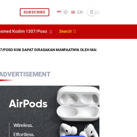
SUBSCRIBE
osmed Kodim 1307/Poso
Search
O KINI DAPAT DIRASAKAN MANFAATNYA OLEH MASYARAKAT
KODIM 1
ADVERTISEMENT