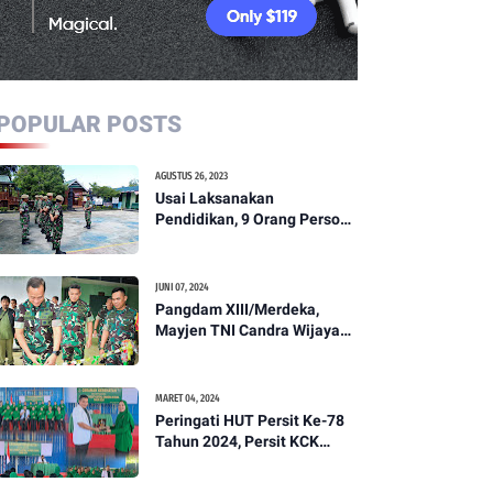
POPULAR POSTS
AGUSTUS 26, 2023
Usai Laksanakan
Pendidikan, 9 Orang Personil
Komcad Asal Wilayah
Koramil 1307-01/Poso Kota
Ikuti Apel Pagi Dan
JUNI 07, 2024
Pengecekan
Pangdam XIII/Merdeka,
Mayjen TNI Candra Wijaya
Resmikam Studio Podcast
Kodim 1307/Poso
MARET 04, 2024
Peringati HUT Persit Ke-78
Tahun 2024, Persit KCK
Cabang XXI Kodim
1307/Poso Gelar Ceramah