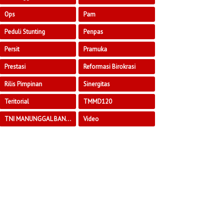
Ops
Pam
Peduli Stunting
Penpas
Persit
Pramuka
Prestasi
Reformasi Birokrasi
Rilis Pimpinan
Sinergitas
Teritorial
TMMD120
TNI MANUNGGAL BANGUN DESA
Video