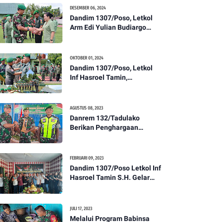
Kesehatan Tentang
DESEMBER 06, 2024
Pencegahan DBD
Dandim 1307/Poso, Letkol
Arm Edi Yulian Budiargo
Pimpin Korps Rapor Pindah
Satuan Anggota Kodim
1307/Poso
OKTOBER 01, 2024
Dandim 1307/Poso, Letkol
Inf Hasroel Tamin,
S.H.,M.Hub.Int. Pimpin
Upacara Pelantikan
Kenaikan Pangkat Personel
AGUSTUS 08, 2023
Kodim 1307/Poso
Danrem 132/Tadulako
Berikan Penghargaan
Kepada Babinsa Berprestasi
FEBRUARI 09, 2023
Dandim 1307/Poso Letkol Inf
Hasroel Tamin S.H. Gelar
Syukuran Dalam Rangka
Peringati HPN yang ke 28
Tahun 2023
JULI 17, 2023
Melalui Program Babinsa