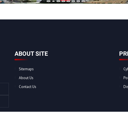
ABOUT SITE
PR
Sitemaps
Cy
About Us
Po
Contact Us
Di