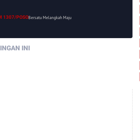
M 1307/POSO
Bersatu Melangkah Maju
NGAN INI