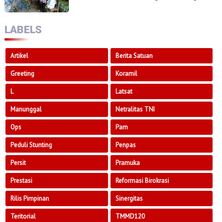
Dan Tokoh Masyarakat
LABELS
Artikel
Berita Satuan
Greeting
Koramil
L
Latsat
Manunggal
Netralitas TNI
Ops
Pam
Peduli Stunting
Penpas
Persit
Pramuka
Prestasi
Reformasi Birokrasi
Rilis Pimpinan
Sinergitas
Teritorial
TMMD120