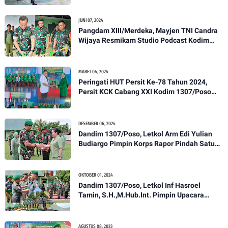
Pengecekan
JUNI 07, 2024
Pangdam XIII/Merdeka, Mayjen TNI Candra
Wijaya Resmikam Studio Podcast Kodim
1307/Poso
MARET 04, 2024
Peringati HUT Persit Ke-78 Tahun 2024,
Persit KCK Cabang XXI Kodim 1307/Poso
Gelar Ceramah Kesehatan Tentang
Pencegahan DBD
DESEMBER 06, 2024
Dandim 1307/Poso, Letkol Arm Edi Yulian
Budiargo Pimpin Korps Rapor Pindah Satuan
Anggota Kodim 1307/Poso
OKTOBER 01, 2024
Dandim 1307/Poso, Letkol Inf Hasroel
Tamin, S.H.,M.Hub.Int. Pimpin Upacara
Pelantikan Kenaikan Pangkat Personel
Kodim 1307/Poso
AGUSTUS 08, 2023