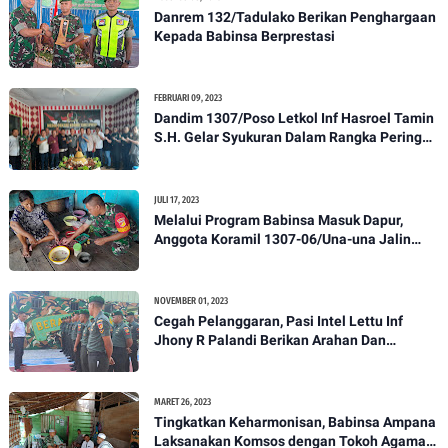
Danrem 132/Tadulako Berikan Penghargaan
Kepada Babinsa Berprestasi
FEBRUARI 09, 2023
Dandim 1307/Poso Letkol Inf Hasroel Tamin
S.H. Gelar Syukuran Dalam Rangka Peringati
HPN yang ke 28 Tahun 2023
JULI 17, 2023
Melalui Program Babinsa Masuk Dapur,
Anggota Koramil 1307-06/Una-una Jalin
Kekeluargaan Bersama Warga Desa Binaan
NOVEMBER 01, 2023
Cegah Pelanggaran, Pasi Intel Lettu Inf
Jhony R Palandi Berikan Arahan Dan
Penekanan Kepada Anggota Kodim
1307/Poso
MARET 26, 2023
Tingkatkan Keharmonisan, Babinsa Ampana
Laksanakan Komsos dengan Tokoh Agama