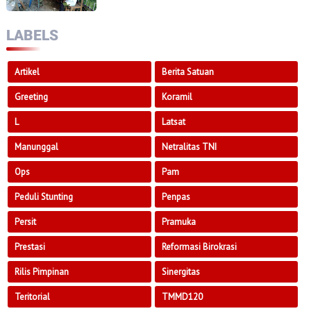
Dan Tokoh Masyarakat
LABELS
Artikel
Berita Satuan
Greeting
Koramil
L
Latsat
Manunggal
Netralitas TNI
Ops
Pam
Peduli Stunting
Penpas
Persit
Pramuka
Prestasi
Reformasi Birokrasi
Rilis Pimpinan
Sinergitas
Teritorial
TMMD120