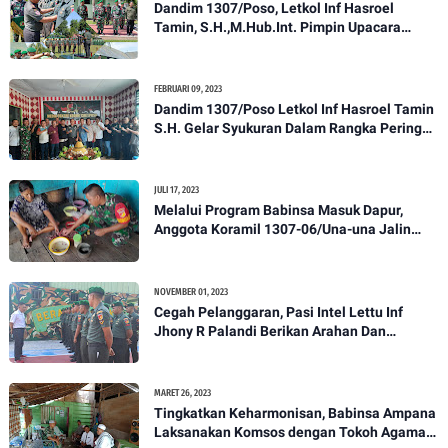
Dandim 1307/Poso, Letkol Inf Hasroel
Tamin, S.H.,M.Hub.Int. Pimpin Upacara
Pelantikan Kenaikan Pangkat Personel
Kodim 1307/Poso
FEBRUARI 09, 2023
Dandim 1307/Poso Letkol Inf Hasroel Tamin
S.H. Gelar Syukuran Dalam Rangka Peringati
HPN yang ke 28 Tahun 2023
JULI 17, 2023
Melalui Program Babinsa Masuk Dapur,
Anggota Koramil 1307-06/Una-una Jalin
Kekeluargaan Bersama Warga Desa Binaan
NOVEMBER 01, 2023
Cegah Pelanggaran, Pasi Intel Lettu Inf
Jhony R Palandi Berikan Arahan Dan
Penekanan Kepada Anggota Kodim
1307/Poso
MARET 26, 2023
Tingkatkan Keharmonisan, Babinsa Ampana
Laksanakan Komsos dengan Tokoh Agama