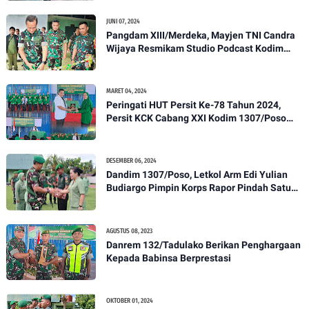
Pengecekan
JUNI 07, 2024
Pangdam XIII/Merdeka, Mayjen TNI Candra
Wijaya Resmikam Studio Podcast Kodim
1307/Poso
MARET 04, 2024
Peringati HUT Persit Ke-78 Tahun 2024,
Persit KCK Cabang XXI Kodim 1307/Poso
Gelar Ceramah Kesehatan Tentang
Pencegahan DBD
DESEMBER 06, 2024
Dandim 1307/Poso, Letkol Arm Edi Yulian
Budiargo Pimpin Korps Rapor Pindah Satuan
Anggota Kodim 1307/Poso
AGUSTUS 08, 2023
Danrem 132/Tadulako Berikan Penghargaan
Kepada Babinsa Berprestasi
OKTOBER 01, 2024