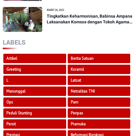
1307/Poso
MARET 26, 2023
Tingkatkan Keharmonisan, Babinsa Ampana
Laksanakan Komsos dengan Tokoh Agama
Dan Tokoh Masyarakat
LABELS
Artikel
Berita Satuan
Greeting
Koramil
L
Latsat
Manunggal
Netralitas TNI
Ops
Pam
Peduli Stunting
Penpas
Persit
Pramuka
Prestasi
Reformasi Birokrasi