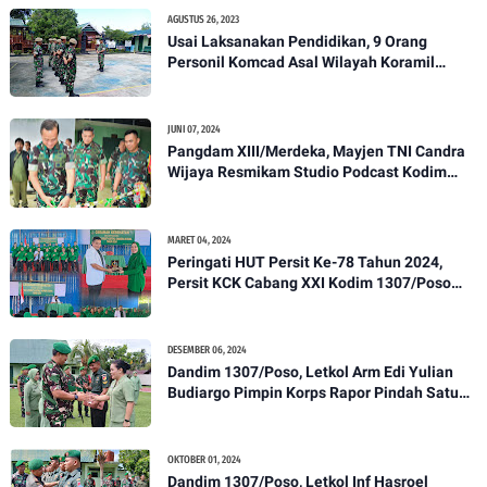
AGUSTUS 26, 2023
Usai Laksanakan Pendidikan, 9 Orang
Personil Komcad Asal Wilayah Koramil
1307-01/Poso Kota Ikuti Apel Pagi Dan
Pengecekan
JUNI 07, 2024
Pangdam XIII/Merdeka, Mayjen TNI Candra
Wijaya Resmikam Studio Podcast Kodim
1307/Poso
MARET 04, 2024
Peringati HUT Persit Ke-78 Tahun 2024,
Persit KCK Cabang XXI Kodim 1307/Poso
Gelar Ceramah Kesehatan Tentang
Pencegahan DBD
DESEMBER 06, 2024
Dandim 1307/Poso, Letkol Arm Edi Yulian
Budiargo Pimpin Korps Rapor Pindah Satuan
Anggota Kodim 1307/Poso
OKTOBER 01, 2024
Dandim 1307/Poso, Letkol Inf Hasroel