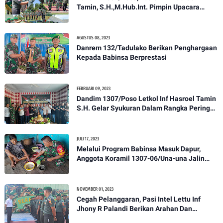
Tamin, S.H.,M.Hub.Int. Pimpin Upacara
Pelantikan Kenaikan Pangkat Personel
Kodim 1307/Poso
AGUSTUS 08, 2023
Danrem 132/Tadulako Berikan Penghargaan
Kepada Babinsa Berprestasi
FEBRUARI 09, 2023
Dandim 1307/Poso Letkol Inf Hasroel Tamin
S.H. Gelar Syukuran Dalam Rangka Peringati
HPN yang ke 28 Tahun 2023
JULI 17, 2023
Melalui Program Babinsa Masuk Dapur,
Anggota Koramil 1307-06/Una-una Jalin
Kekeluargaan Bersama Warga Desa Binaan
NOVEMBER 01, 2023
Cegah Pelanggaran, Pasi Intel Lettu Inf
Jhony R Palandi Berikan Arahan Dan
Penekanan Kepada Anggota Kodim