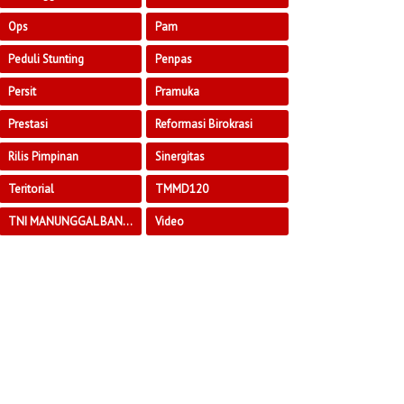
Ops
Pam
Peduli Stunting
Penpas
Persit
Pramuka
Prestasi
Reformasi Birokrasi
Rilis Pimpinan
Sinergitas
Teritorial
TMMD120
TNI MANUNGGAL BANGUN DESA
Video