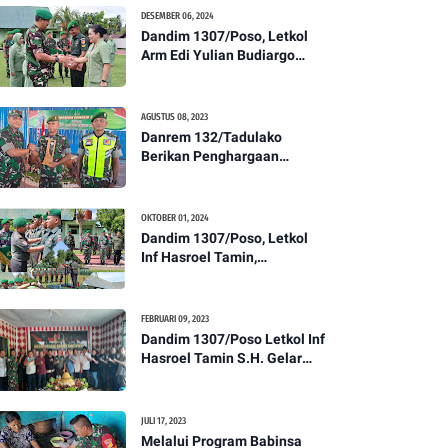
Kesehatan Tentang
DESEMBER 06, 2024
Pencegahan DBD
Dandim 1307/Poso, Letkol
Arm Edi Yulian Budiargo
Pimpin Korps Rapor Pindah
Satuan Anggota Kodim
1307/Poso
AGUSTUS 08, 2023
Danrem 132/Tadulako
Berikan Penghargaan
Kepada Babinsa Berprestasi
OKTOBER 01, 2024
Dandim 1307/Poso, Letkol
Inf Hasroel Tamin,
S.H.,M.Hub.Int. Pimpin
Upacara Pelantikan
Kenaikan Pangkat Personel
FEBRUARI 09, 2023
Kodim 1307/Poso
Dandim 1307/Poso Letkol Inf
Hasroel Tamin S.H. Gelar
Syukuran Dalam Rangka
Peringati HPN yang ke 28
Tahun 2023
JULI 17, 2023
Melalui Program Babinsa