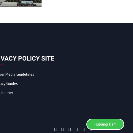
IVACY POLICY SITE
ber Media Guidelines
licy Guides
sclaimer
Hubungi Kami