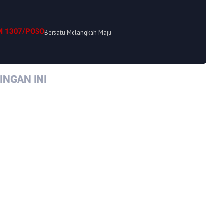
M 1307/POSO
Bersatu Melangkah Maju
NGAN INI