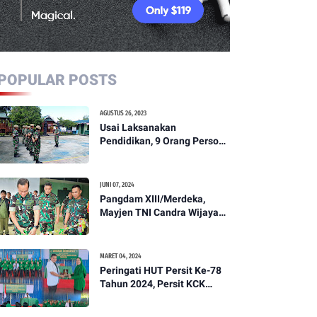
POPULAR POSTS
AGUSTUS 26, 2023
Usai Laksanakan
Pendidikan, 9 Orang Personil
Komcad Asal Wilayah
Koramil 1307-01/Poso Kota
Ikuti Apel Pagi Dan
JUNI 07, 2024
Pengecekan
Pangdam XIII/Merdeka,
Mayjen TNI Candra Wijaya
Resmikam Studio Podcast
Kodim 1307/Poso
MARET 04, 2024
Peringati HUT Persit Ke-78
Tahun 2024, Persit KCK
Cabang XXI Kodim
1307/Poso Gelar Ceramah