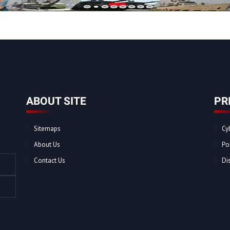
ABOUT SITE
PR
Sitemaps
Cy
About Us
Po
Contact Us
Di