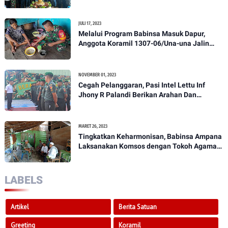
HPN yang ke 28 Tahun 2023
JULI 17, 2023
Melalui Program Babinsa Masuk Dapur,
Anggota Koramil 1307-06/Una-una Jalin
Kekeluargaan Bersama Warga Desa Binaan
NOVEMBER 01, 2023
Cegah Pelanggaran, Pasi Intel Lettu Inf
Jhony R Palandi Berikan Arahan Dan
Penekanan Kepada Anggota Kodim
1307/Poso
MARET 26, 2023
Tingkatkan Keharmonisan, Babinsa Ampana
Laksanakan Komsos dengan Tokoh Agama
Dan Tokoh Masyarakat
LABELS
Artikel
Berita Satuan
Greeting
Koramil