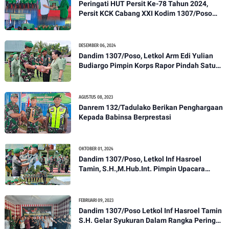
Peringati HUT Persit Ke-78 Tahun 2024,
Persit KCK Cabang XXI Kodim 1307/Poso
Gelar Ceramah Kesehatan Tentang
Pencegahan DBD
DESEMBER 06, 2024
Dandim 1307/Poso, Letkol Arm Edi Yulian
Budiargo Pimpin Korps Rapor Pindah Satuan
Anggota Kodim 1307/Poso
AGUSTUS 08, 2023
Danrem 132/Tadulako Berikan Penghargaan
Kepada Babinsa Berprestasi
OKTOBER 01, 2024
Dandim 1307/Poso, Letkol Inf Hasroel
Tamin, S.H.,M.Hub.Int. Pimpin Upacara
Pelantikan Kenaikan Pangkat Personel
Kodim 1307/Poso
FEBRUARI 09, 2023
Dandim 1307/Poso Letkol Inf Hasroel Tamin
S.H. Gelar Syukuran Dalam Rangka Peringati