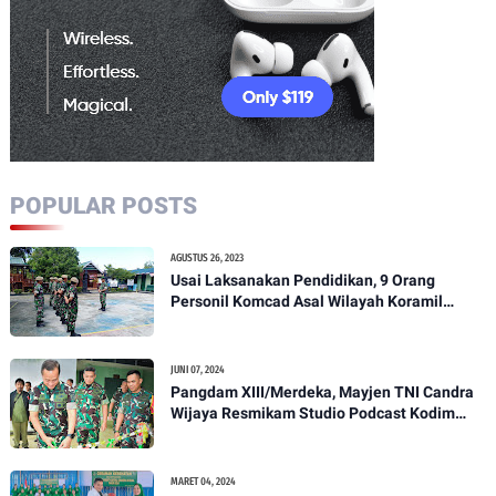
POPULAR POSTS
AGUSTUS 26, 2023
Usai Laksanakan Pendidikan, 9 Orang
Personil Komcad Asal Wilayah Koramil
1307-01/Poso Kota Ikuti Apel Pagi Dan
Pengecekan
JUNI 07, 2024
Pangdam XIII/Merdeka, Mayjen TNI Candra
Wijaya Resmikam Studio Podcast Kodim
1307/Poso
MARET 04, 2024