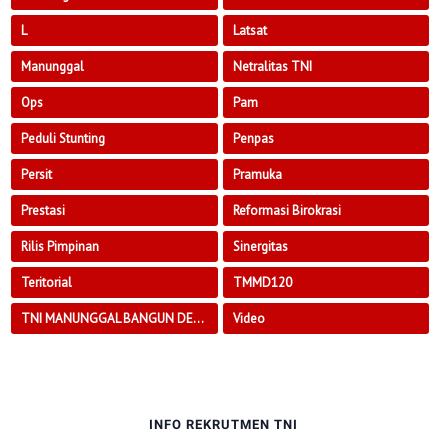
L
Latsat
Manunggal
Netralitas TNI
Ops
Pam
Peduli Stunting
Penpas
Persit
Pramuka
Prestasi
Reformasi Birokrasi
Rilis Pimpinan
Sinergitas
Teritorial
TMMD120
TNI MANUNGGAL BANGUN DESA
Video
INFO REKRUTMEN TNI