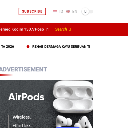
SUBSCRIBE
osmed Kodim 1307/Poso
Search
REHAB DERMAGA KAYU SERBUAN TERITORIAL KODIM 1307/POSO 
ADVERTISEMENT