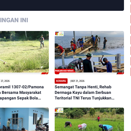
NGAN INI
 27, 2026
JULY 21, 2026
KORAMIL
oramil 1307-02/Pamona
Semangat Tanpa Henti, Rehab
 Bersama Masyarakat
Dermaga Kayu dalam Serbuan
Lapangan Sepak Bola
Teritorial TNI Terus Tunjukkan
aman, dan Representatif
Perkembangan Signifikan