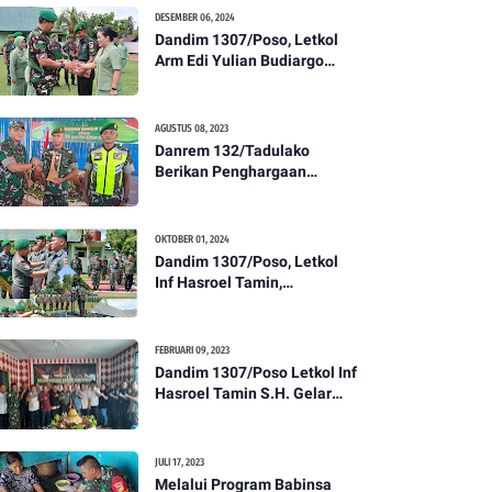
Kesehatan Tentang
DESEMBER 06, 2024
Pencegahan DBD
Dandim 1307/Poso, Letkol
Arm Edi Yulian Budiargo
Pimpin Korps Rapor Pindah
Satuan Anggota Kodim
1307/Poso
AGUSTUS 08, 2023
Danrem 132/Tadulako
Berikan Penghargaan
Kepada Babinsa Berprestasi
OKTOBER 01, 2024
Dandim 1307/Poso, Letkol
Inf Hasroel Tamin,
S.H.,M.Hub.Int. Pimpin
Upacara Pelantikan
Kenaikan Pangkat Personel
FEBRUARI 09, 2023
Kodim 1307/Poso
Dandim 1307/Poso Letkol Inf
Hasroel Tamin S.H. Gelar
Syukuran Dalam Rangka
Peringati HPN yang ke 28
Tahun 2023
JULI 17, 2023
Melalui Program Babinsa