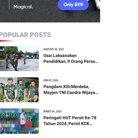
POPULAR POSTS
AGUSTUS 26, 2023
Usai Laksanakan
Pendidikan, 9 Orang Personil
Komcad Asal Wilayah
Koramil 1307-01/Poso Kota
Ikuti Apel Pagi Dan
JUNI 07, 2024
Pengecekan
Pangdam XIII/Merdeka,
Mayjen TNI Candra Wijaya
Resmikam Studio Podcast
Kodim 1307/Poso
MARET 04, 2024
Peringati HUT Persit Ke-78
Tahun 2024, Persit KCK
Cabang XXI Kodim
1307/Poso Gelar Ceramah