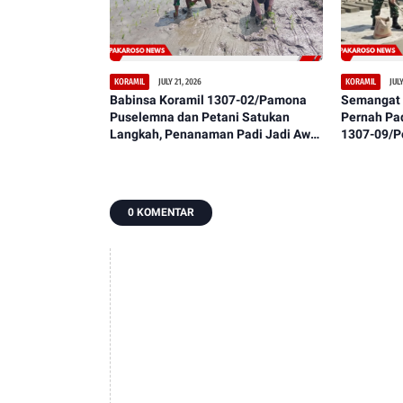
JULY 21, 2026
JULY
KORAMIL
KORAMIL
Babinsa Koramil 1307-02/Pamona
Semangat 
Puselemna dan Petani Satukan
Pernah Pa
Langkah, Penanaman Padi Jadi Awal
1307-09/P
Harapan Panen Berlimpah
Warga Lak
Lantai
0 KOMENTAR