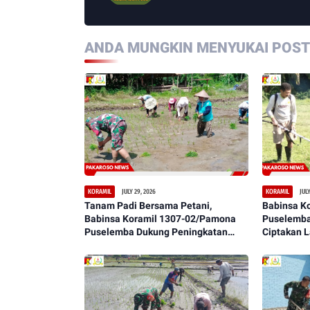
ANDA MUNGKIN MENYUKAI POSTI
JULY 29, 2026
JULY
KORAMIL
KORAMIL
Tanam Padi Bersama Petani,
Babinsa K
Babinsa Koramil 1307-02/Pamona
Puselemba
Puselemba Dukung Peningkatan
Ciptakan 
Hasil Panen dan Ketahanan Pangan
Bersih, Ny