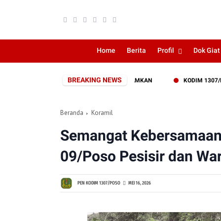
Home
Berita
Profil
Dok Giat
BREAKING NEWS
 PERKEBUNAN WARGA BERHASIL DIPADAMKAN
KODIM 1307/POSO PA
Beranda
Koramil
Semangat Kebersamaan,
09/Poso Pesisir dan Wa
PEN KODIM 1307/POSO
MEI 16, 2026