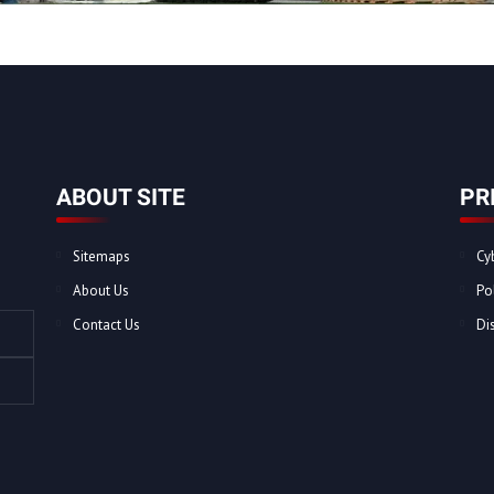
ABOUT SITE
PR
Sitemaps
Cy
About Us
Po
Contact Us
Di