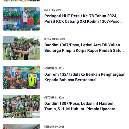
MARET 04, 2024
Peringati HUT Persit Ke-78 Tahun 2024,
Persit KCK Cabang XXI Kodim 1307/Poso
Gelar Ceramah Kesehatan Tentang
Pencegahan DBD
DESEMBER 06, 2024
Dandim 1307/Poso, Letkol Arm Edi Yulian
Budiargo Pimpin Korps Rapor Pindah Satuan
Anggota Kodim 1307/Poso
AGUSTUS 08, 2023
Danrem 132/Tadulako Berikan Penghargaan
Kepada Babinsa Berprestasi
OKTOBER 01, 2024
Dandim 1307/Poso, Letkol Inf Hasroel
Tamin, S.H.,M.Hub.Int. Pimpin Upacara
Pelantikan Kenaikan Pangkat Personel
Kodim 1307/Poso
FEBRUARI 09, 2023