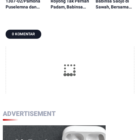
1307-02/Pamona
Royong Tak Pernah
Babinsa Saojo di
Puselemna dan
Padam, Babinsa
Sawah, Bersama
Petani Satukan
Koramil 1307-
Petani Rawat
Langkah,
09/Poso Pesisir
Tanaman Padi dari
Penanaman Padi
Bersama Warga
Ancaman Gulma
Jadi Awal Harapan
Laksanakan
0 KOMENTAR
Panen Berlimpah
Pengecoran Lantai
ADVERTISEMENT