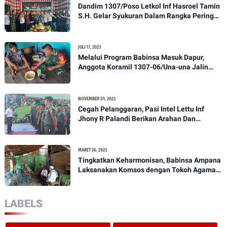
Dandim 1307/Poso Letkol Inf Hasroel Tamin
S.H. Gelar Syukuran Dalam Rangka Peringati
HPN yang ke 28 Tahun 2023
JULI 17, 2023
Melalui Program Babinsa Masuk Dapur,
Anggota Koramil 1307-06/Una-una Jalin
Kekeluargaan Bersama Warga Desa Binaan
NOVEMBER 01, 2023
Cegah Pelanggaran, Pasi Intel Lettu Inf
Jhony R Palandi Berikan Arahan Dan
Penekanan Kepada Anggota Kodim
1307/Poso
MARET 26, 2023
Tingkatkan Keharmonisan, Babinsa Ampana
Laksanakan Komsos dengan Tokoh Agama
Dan Tokoh Masyarakat
LABELS