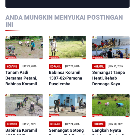
ANDA MUNGKIN MENYUKAI POSTINGAN
INI
JULY 29, 2026
JULY 27, 2026
JULY 21, 2026
KORAMIL
KORAMIL
KORAMIL
Tanam Padi
Babinsa Koramil
Semangat Tanpa
Bersama Petani,
1307-02/Pamona
Henti, Rehab
Babinsa Koramil
Puselemba
Dermaga Kayu
1307-02/Pamona
Bersama
dalam Serbuan
Puselemba Dukung
Masyarakat
Teritorial TNI Terus
Peningkatan Hasil
Ciptakan Lapangan
Tunjukkan
Panen dan
Sepak Bola Bersih,
Perkembangan
Ketahanan Pangan
Nyaman, dan
Signifikan
Representatif
JULY 21, 2026
JULY 21, 2026
JULY 20, 2026
KORAMIL
KORAMIL
KORAMIL
Babinsa Koramil
Semangat Gotong
Langkah Nyata