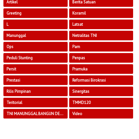
Artikel
Berita Satuan
Greeting
Koramil
L
Latsat
Manunggal
Netralitas TNI
Ops
Pam
Peduli Stunting
Penpas
Persit
Pramuka
Prestasi
Reformasi Birokrasi
Rilis Pimpinan
Sinergitas
Teritorial
TMMD120
TNI MANUNGGAL BANGUN DESA
Video