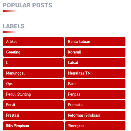
POPULAR POSTS
LABELS
Artikel
Berita Satuan
Greeting
Koramil
L
Latsat
Manunggal
Netralitas TNI
Ops
Pam
Peduli Stunting
Penpas
Persit
Pramuka
Prestasi
Reformasi Birokrasi
Rilis Pimpinan
Sinergitas