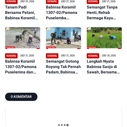
JULY 29, 2026
JULY 27, 2026
JULY 21, 2026
KORAMIL
KORAMIL
KORAMIL
Tanam Padi
Babinsa Koramil
Semangat Tanpa
Bersama Petani,
1307-02/Pamona
Henti, Rehab
Babinsa Koramil
Puselemba
Dermaga Kayu
1307-02/Pamona
Bersama
dalam Serbuan
Puselemba Dukung
Masyarakat
Teritorial TNI Terus
Peningkatan Hasil
Ciptakan Lapangan
Tunjukkan
Panen dan
Sepak Bola Bersih,
Perkembangan
Ketahanan Pangan
Nyaman, dan
Signifikan
Representatif
JULY 21, 2026
JULY 21, 2026
JULY 20, 2026
KORAMIL
KORAMIL
KORAMIL
Babinsa Koramil
Semangat Gotong
Langkah Nyata
1307-02/Pamona
Royong Tak Pernah
Babinsa Saojo di
Puselemna dan
Padam, Babinsa
Sawah, Bersama
Petani Satukan
Koramil 1307-
Petani Rawat
Langkah,
09/Poso Pesisir
Tanaman Padi dari
Penanaman Padi
Bersama Warga
Ancaman Gulma
Jadi Awal Harapan
Laksanakan
0 KOMENTAR
Panen Berlimpah
Pengecoran Lantai