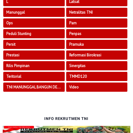
L
Latsat
Manunggal
Netralitas TNI
Ops
Pam
Peduli Stunting
Penpas
Persit
Pramuka
Prestasi
Reformasi Birokrasi
Rilis Pimpinan
Sinergitas
Teritorial
TMMD120
TNI MANUNGGAL BANGUN DESA
Video
INFO REKRUTMEN TNI