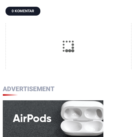
Kemajuan,
Siap Dimanfaatkan
Segera Nikmati
Wujudkan Akses
Oleh Warga
Hasilnya
0 KOMENTAR
Lebih Baik bagi
Petirodongi
Warga Desa
Dulumai
ADVERTISEMENT