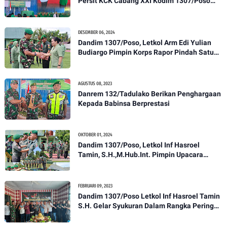
Persit KCK Cabang XXI Kodim 1307/Poso
Gelar Ceramah Kesehatan Tentang
Pencegahan DBD
DESEMBER 06, 2024
Dandim 1307/Poso, Letkol Arm Edi Yulian
Budiargo Pimpin Korps Rapor Pindah Satuan
Anggota Kodim 1307/Poso
AGUSTUS 08, 2023
Danrem 132/Tadulako Berikan Penghargaan
Kepada Babinsa Berprestasi
OKTOBER 01, 2024
Dandim 1307/Poso, Letkol Inf Hasroel
Tamin, S.H.,M.Hub.Int. Pimpin Upacara
Pelantikan Kenaikan Pangkat Personel
Kodim 1307/Poso
FEBRUARI 09, 2023
Dandim 1307/Poso Letkol Inf Hasroel Tamin
S.H. Gelar Syukuran Dalam Rangka Peringati
HPN yang ke 28 Tahun 2023