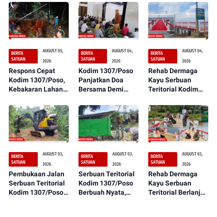
AUGUST 05,
AUGUST 04,
AUGUST 04,
BERITA
BERITA
BERITA
SATUAN
SATUAN
SATUAN
2026
2026
2026
Respons Cepat
Kodim 1307/Poso
Rehab Dermaga
Kodim 1307/Poso,
Panjatkan Doa
Kayu Serbuan
Kebakaran Lahan
Bersama Demi
Teritorial Kodim
Dekat Perkebunan
Suksesnya Latihan
1307/Poso
Warga Berhasil
TNI Terintegrasi TA
Rampung 100
Dipadamkan
2026
Persen,
Manfaatnya
Segera Dirasakan
Masyarakat
AUGUST 03,
AUGUST 03,
AUGUST 03,
BERITA
BERITA
BERITA
SATUAN
SATUAN
SATUAN
2026
2026
2026
Pembukaan Jalan
Serbuan Teritorial
Rehab Dermaga
Serbuan Teritorial
Kodim 1307/Poso
Kayu Serbuan
Kodim 1307/Poso
Berbuah Nyata,
Teritorial Berlanjut
Semakin
Sumur Bor Kini
ke Tahap
Menunjukkan
Mulai Tampak dan
Pengecatan, Warga