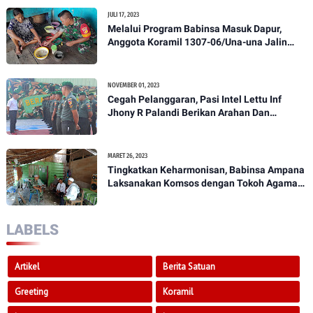
JULI 17, 2023
Melalui Program Babinsa Masuk Dapur,
Anggota Koramil 1307-06/Una-una Jalin
Kekeluargaan Bersama Warga Desa Binaan
NOVEMBER 01, 2023
Cegah Pelanggaran, Pasi Intel Lettu Inf
Jhony R Palandi Berikan Arahan Dan
Penekanan Kepada Anggota Kodim
1307/Poso
MARET 26, 2023
Tingkatkan Keharmonisan, Babinsa Ampana
Laksanakan Komsos dengan Tokoh Agama
Dan Tokoh Masyarakat
LABELS
Artikel
Berita Satuan
Greeting
Koramil